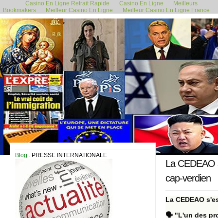
Casino En Ligne Retrait Rapide
Casino En Ligne
Meilleurs
Bookmakers
Meilleur Casino En Ligne
Meilleur Casino En Ligne France
30 mai 2024
Blog
: PRESSE INTERNATIONALE
La CEDEAO s'e
cap-verdien
La CEDEAO s'est
🗣 "L'un des pr