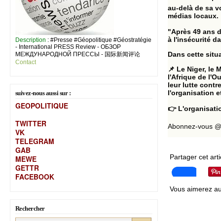
au-delà de sa v
médias locaux.
"Après 49 ans d
à l'insécurité d
Description
: #Presse #Géopolitique #Géostratégie
- International PRESS Review - ОБЗОР
Dans cette situa
МЕЖДУНАРОДНОЙ ПРЕССЫ - 国际新闻评论
Contact
📌 Le Niger, le
l'Afrique de l'O
leur lutte contr
l'organisation 
suivez-nous aussi sur :
GEOPOLITIQUE
👉 L'organisati
TWITTER
Abonnez-vous @s
VK
TELEGRAM
GAB
Partager cet arti
MEW
E
GETTR
FACEBOOK
Vous aimerez au
Rechercher