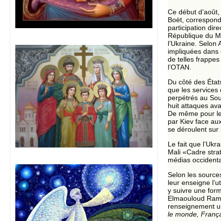
Ce début d’août
Boët, corresponda
participation dir
République du Ma
l’Ukraine. Selon 
impliquées dans 
de telles frappes
l’OTAN.
Du côté des État
que les services
perpétrés au Sou
huit attaques av
De même pour les 
par Kiev face au
se déroulent sur l
Le fait que l’Ukr
Mali «Cadre stra
médias occidenta
Selon les sourc
leur enseigne l’
y suivre une for
Elmaouloud Rama
renseignement uk
le monde, França