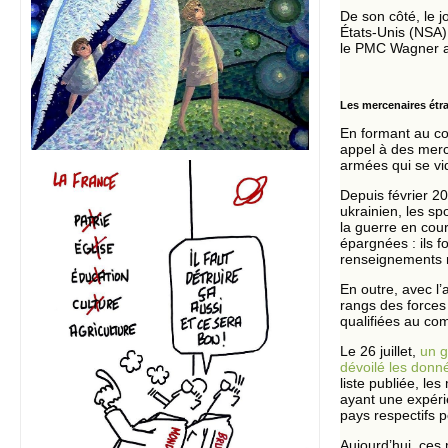
De son côté, le j
États-Unis (NSA)
le PMC Wagner au
Les mercenaires étran
En formant au com
appel à des merc
armées qui se vid
Depuis février 20
ukrainien, les sp
la guerre en cour
épargnées : ils 
renseignements m
En outre, avec l’
rangs des forces
qualifiées au com
Le 26 juillet,
un g
dévoilé les donn
liste publiée, le
ayant une expérie
pays respectifs p
Aujourd’hui, ces