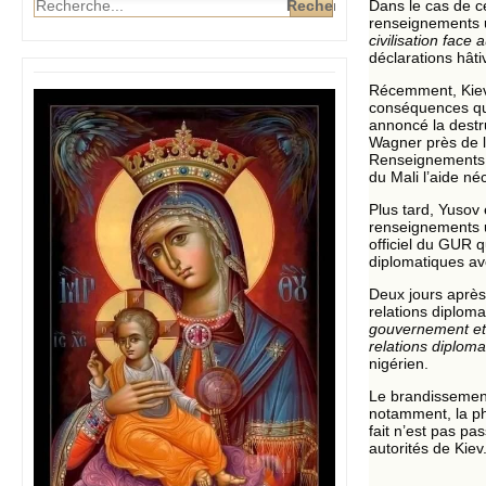
Dans le cas de ce
renseignements uk
civilisation face
déclarations hât
Récemment, Kiev 
conséquences qui
annoncé la destr
Wagner près de la
Renseignements de
du Mali l’aide né
Plus tard, Yusov 
renseignements uk
officiel du GUR q
diplomatiques av
Deux jours après 
relations diploma
gouvernement et 
relations diploma
nigérien.
Le brandissement 
notamment, la ph
fait n’est pas pa
autorités de Kiev