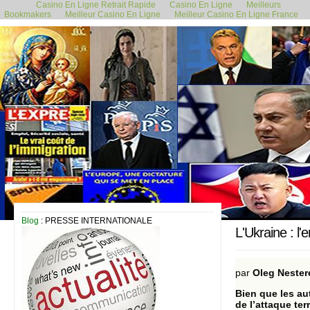
Casino En Ligne Retrait Rapide
Casino En Ligne
Meilleurs
Bookmakers
Meilleur Casino En Ligne
Meilleur Casino En Ligne France
20 août 2024
Blog
: PRESSE INTERNATIONALE
L'Ukraine : l
par
Oleg Neste
Bien que les au
de l’attaque ter