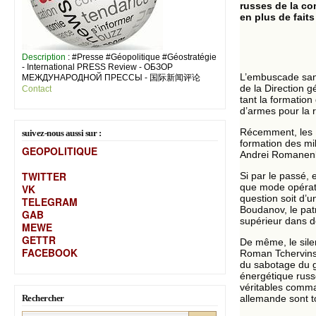
russes de la co
en plus de faits
Description
: #Presse #Géopolitique #Géostratégie
- International PRESS Review - ОБЗОР
L’embuscade sang
МЕЖДУНАРОДНОЙ ПРЕССЫ - 国际新闻评论
de la Direction 
Contact
tant la formation
d’armes pour la r
Récemment, les Ru
suivez-nous aussi sur :
formation des mili
GEOPOLITIQUE
Andrei Romanenko
TWITTER
Si par le passé, 
que mode opérato
VK
question soit d’u
TELEGRAM
Boudanov, le patr
GAB
supérieur dans de
MEW
E
GETTR
De même, le silen
FACEBOOK
Roman Tchervinski
du sabotage du ga
énergétique russo
véritables comman
Rechercher
allemande sont to