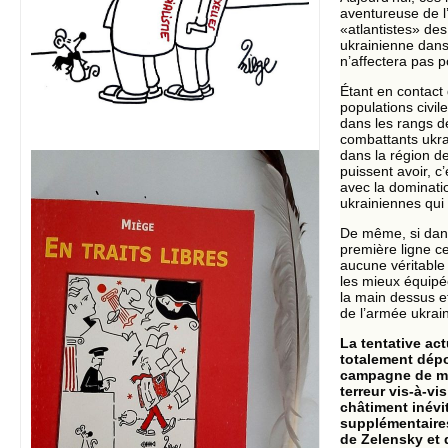
aventureuse de l
«atlantistes» des 
ukrainienne dans
n’affectera pas p
Étant en contact 
populations civil
dans les rangs d
combattants ukrai
dans la région de
puissent avoir, c
avec la dominatio
ukrainiennes qui 
De même, si dans
première ligne c
aucune véritable 
les mieux équipé
la main dessus et 
de l’armée ukrain
La tentative act
totalement dépo
campagne de mar
terreur vis-à-v
châtiment inévit
supplémentaires
de Zelensky et 