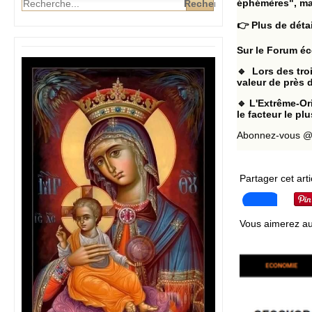
éphémères", mai
👉 Plus de détai
Sur le Forum é
🔹 Lors des tro
valeur de près d
🔹 L'Extrême-Or
le facteur le p
Abonnez-vous @s
Partager cet arti
Vous aimerez au