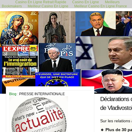
Casino En Ligne Retrait Rapide
Casino En Ligne
Meilleurs
Bookmakers
Meilleur Casino En Ligne
Meilleur Casino En Ligne France
5 septembre 2024
Blog
: PRESSE INTERNATIONALE
Déclarations 
de Vladivosto
Sur les relations
🔹 Plus de 30 p