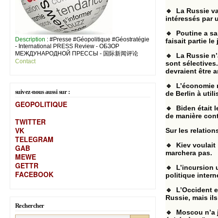
🔹 La Russie va 
intéressés par 
🔹 Poutine a sa
Description
: #Presse #Géopolitique #Géostratégie
faisait partie 
- International PRESS Review - ОБЗОР
МЕЖДУНАРОДНОЙ ПРЕССЫ - 国际新闻评论
🔹 La Russie n’
Contact
sont sélectives.
devraient être a
🔹 L’économie m
suivez-nous aussi sur :
de Berlin à uti
GEOPOLITIQUE
🔹 Biden était l
de manière con
TWITTER
VK
Sur les relation
TELEGRAM
🔹 Kiev voulait 
GAB
marchera pas.
MEW
E
GETTR
🔹 L’incursion 
FACEBOOK
politique intern
🔹 L’Occident e
Russie, mais ils
Rechercher
🔹 Moscou n’a j