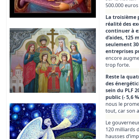
500.000 euros 
La troisième p
réalité des e
continuer à e
d’aides, 125 
seulement 30 
entreprises p
encore augment
trop forte.
Reste la quatr
des énergétic
sein du PLF 2
public (- 5,6 
nous le promet
tout, car son 
Le gouverneur 
120 milliards 
hausses d’impô