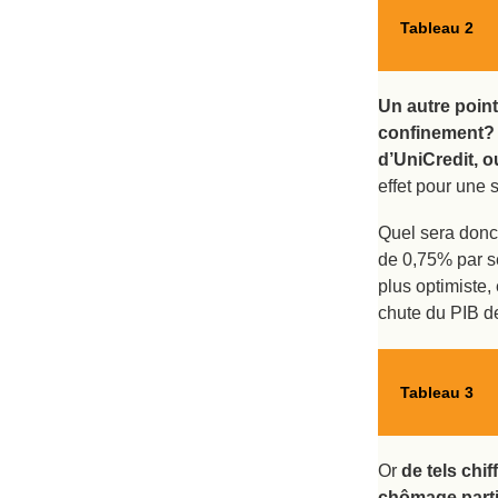
Tableau 2
Un autre point
confinement? S
d’UniCredit, ou
effet pour une
Quel sera donc 
de 0,75% par s
plus optimiste,
chute du PIB d
Tableau 3
Or
de tels chi
chômage partie