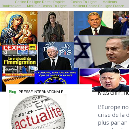
Casino En Ligne Retrait Rapide
Casino En Ligne
Meilleurs
Bookmakers
Meilleur Casino En Ligne
Meilleur Casino En Ligne France
24 septembre 2024
Mais enfin, n
Blog
: PRESSE INTERNATIONALE
L’Europe no
crise de la
plus par an