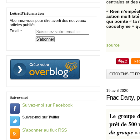
centrales et des
« Rien n’empêche
Lettre D'information
action multilat
Abonnez-vous pour être averti des nouveaux
qui pointe « la 
articles publiés.
cacochyme » que
Email
source
Rep
CITOYENS ET F
19 avril 2020
Fnac Darty, p
Suivez-moi
Suivez-moi sur Facebook
Le groupe d
Suivez-moi sur Twitter
prêt de 500 
S'abonner au flux RSS
» 
du groupe