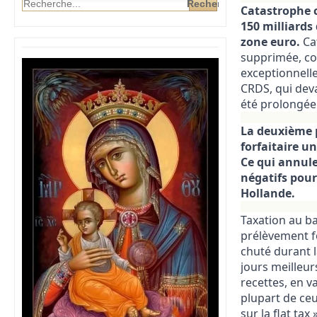
Catastrophe c
150 milliards
zone euro.
Ca
supprimée, com
exceptionnelle
CRDS, qui deva
été prolongée
La deuxième p
forfaitaire u
Ce qui annule
négatifs pour
Hollande.
Taxation au ba
prélèvement fo
chuté durant l
jours meilleur
recettes, en v
plupart de ceu
sur la flat ta