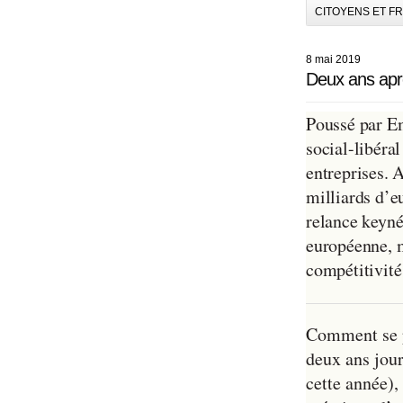
CITOYENS ET F
8 mai 2019
Deux ans après
Poussé par E
social-libéra
entreprises.
milliards d’e
relance keyné
européenne, m
compétitivité
Comment se p
deux ans jou
cette année),