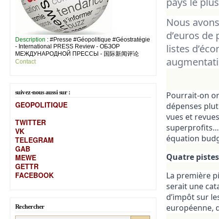
pays le plus
Nous avons,
d’euros de p
Description
: #Presse #Géopolitique #Géostratégie
listes d’éc
- International PRESS Review - ОБЗОР
МЕЖДУНАРОДНОЙ ПРЕССЫ - 国际新闻评论
augmentati
Contact
suivez-nous aussi sur :
Pourrait-on o
GEOPOLITIQUE
dépenses plutô
vues et revues 
TWITTER
superprofits… 
VK
équation budg
TELEGRAM
GAB
Quatre piste
MEW
E
GETTR
FACEBOOK
La première pi
serait une ca
d’impôt sur le
européenne, q
Rechercher