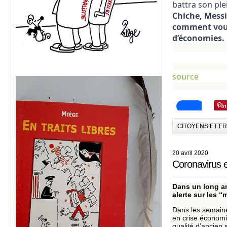
battra son ple
Chiche, Messi
comment vous 
d’économies.
source
CITOYENS ET F
20 avril 2020
Coronavirus e
Dans un long art
alerte sur les “
Dans les semaines
en crise économi
qualité d’ancien 