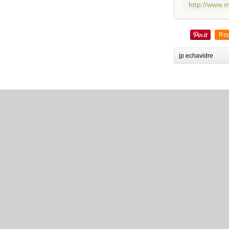
http://www.
Rep
jp echavidre