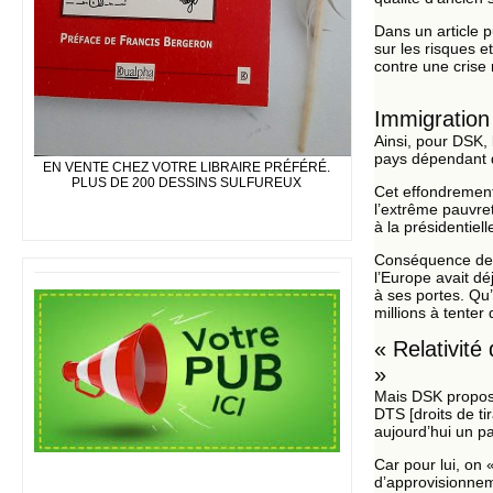
Dans un article p
sur les risques 
contre une crise 
Immigration
Ainsi, pour DSK,
pays dépendant d
EN VENTE CHEZ VOTRE LIBRAIRE PRÉFÉRÉ.
PLUS DE 200 DESSINS SULFUREUX
Cet effondrement
l’extrême pauvret
à la présidentiel
Conséquence de c
l’Europe avait dé
à ses portes. Qu’
millions à tenter 
« Relativit
»
Mais DSK propose
DTS [droits de t
aujourd’hui un pa
Car pour lui, on
d’approvisionnem