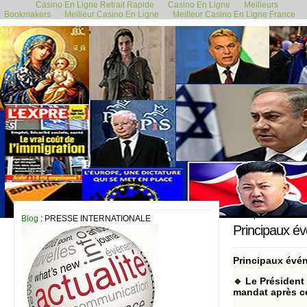
Casino En Ligne Retrait Rapide
Casino En Ligne
Meilleurs
Bookmakers
Meilleur Casino En Ligne
Meilleur Casino En Ligne France
12 septembre 2024
Blog
: PRESSE INTERNATIONALE
Principaux é
Principaux évé
🔹 Le Président
mandat après ce