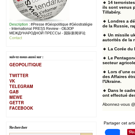
🔹 14 terroriste
ils sont venus 
Tillabéry.
🔹 Londres a dé
Description
: #Presse #Géopolitique #Géostratégie
de la Russie, r
- International PRESS Review - ОБЗОР
МЕЖДУНАРОДНОЙ ПРЕССЫ - 国际新闻评论
🔹 Un missile u
Contact
autorités de la 
🔹 La Corée du 
suivez-nous aussi sur :
🔹 Le Pentagone
secteur agricol
GEOPOLITIQUE
🔹 Lors d’une c
TWITTER
des Affaires ét
VK
l'Ukraine.
TELEGRAM
🔹 Dans le cadr
GAB
ont effectué des
MEW
E
GETTR
Abonnez-vous @s
FACEBOOK
Partager cet arti
Rechercher