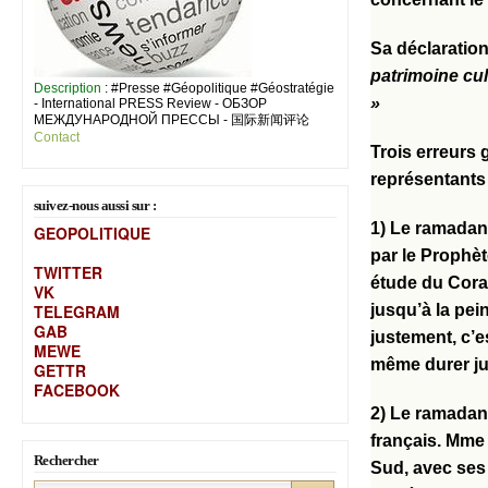
Sa déclaratio
patrimoine cult
Description
: #Presse #Géopolitique #Géostratégie
»
- International PRESS Review - ОБЗОР
МЕЖДУНАРОДНОЙ ПРЕССЫ - 国际新闻评论
Contact
Trois erreurs 
représentants 
suivez-nous aussi sur :
1) Le ramadan 
GEOPOLITIQUE
par le Prophète
TWITTER
étude du Cora
VK
TELEGRAM
jusqu’à la pein
GAB
justement, c’est
MEW
E
même durer jus
GETTR
FACEBOOK
2) Le ramadan n
français. Mme
Rechercher
Sud, avec ses 