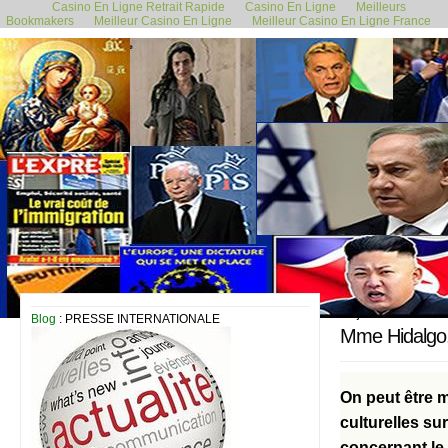
Casino En Ligne Retrait Rapide
Casino En Ligne
Meilleurs
Bookmakers
Meilleur Casino En Ligne
Meilleur Casino En Ligne France
17 juillet 2015
Blog
: PRESSE INTERNATIONALE
Mme Hidalgo,
On peut être m
culturelles su
concernant le