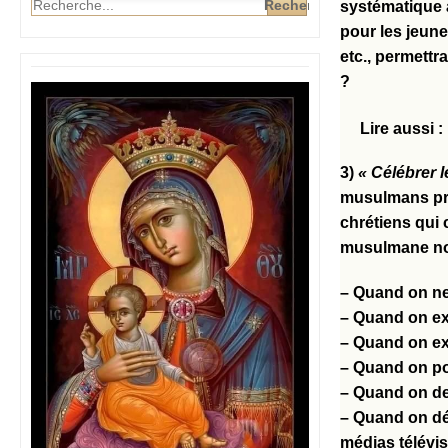
systématique 
pour les jeune
etc., permettr
?
Lire aussi :
3)
« Célébrer l
musulmans prat
chrétiens qui 
musulmane nous
– Quand on ne
– Quand on exi
– Quand on ex
– Quand on por
– Quand on de
– Quand on déb
médias télévi