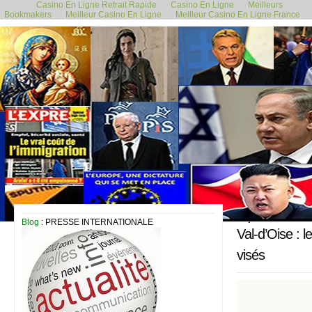
Casino En Ligne Retrait Rapide
Casino En Ligne
Meilleurs
Bookmakers
Meilleur Casino En Ligne
Meilleur Casino En Ligne France
15 juillet 2015
Blog
: PRESSE INTERNATIONALE
Val-d’Oise : 
visés