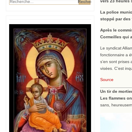
vers 23 heures 
La police munici
stoppé par des t
Après le commis
Cormeilles qui 
Le syndicat Allia
fonctionnaire a 
s’en sont prises 
visées. C’est inqu
Source
Un tir de mortie
Les flammes ont
sans, heureusemen