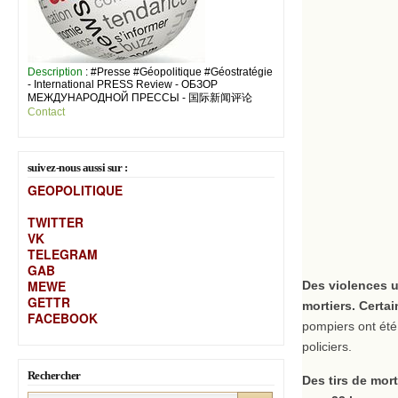
Description
: #Presse #Géopolitique #Géostratégie
- International PRESS Review - ОБЗОР
МЕЖДУНАРОДНОЙ ПРЕССЫ - 国际新闻评论
Contact
suivez-nous aussi sur :
GEOPOLITIQUE
TWITTER
VK
TELEGRAM
GAB
MEW
E
Des violences ur
GETTR
mortiers. Certai
FACEBOOK
pompiers ont été 
policiers.
Rechercher
Des tirs de mort