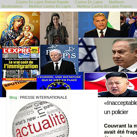
Casino En Ligne Retrait Rapide
Casino En Ligne
Meilleurs
Bookmakers
Meilleur Casino En Ligne
Meilleur Casino En Ligne France
6 juin 2019
Blog
: PRESSE INTERNATIONALE
«Inacceptabl
un policier
Couvrant la m
avait été fra