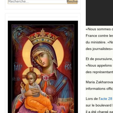
«Nous sommes dan
France contre le
du ministère. «No
des journalistes»
Et de poursuivre,
«Nous appelons l
des représentant
Maria Zakharova 
informations offic
Lors de l'
acte 28
sur le boulevard 
il a été chargé 