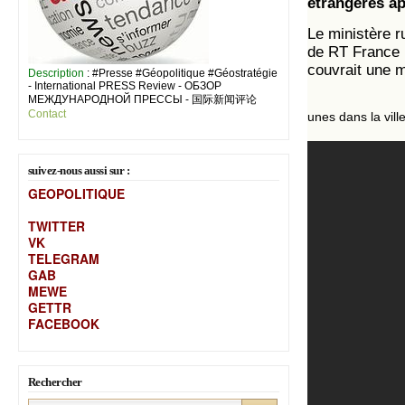
étrangères ap
Le ministère r
de RT France 
couvrait une m
Description
: #Presse #Géopolitique #Géostratégie
- International PRESS Review - ОБЗОР
МЕЖДУНАРОДНОЙ ПРЕССЫ - 国际新闻评论
Contact
unes dans la vill
suivez-nous aussi sur :
GEOPOLITIQUE
TWITTER
VK
TELEGRAM
GAB
MEW
E
GETTR
FACEBOOK
Rechercher