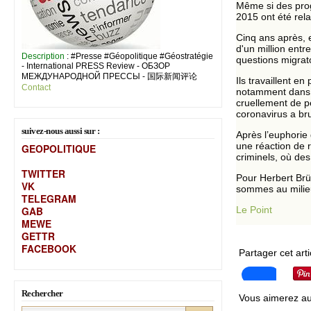
Même si des progr
2015 ont été rel
Cinq ans après, 
d'un million entr
Description
: #Presse #Géopolitique #Géostratégie
questions migrato
- International PRESS Review - ОБЗОР
МЕЖДУНАРОДНОЙ ПРЕССЫ - 国际新闻评论
Ils travaillent e
Contact
notamment dans l
cruellement de pe
coronavirus a br
suivez-nous aussi sur :
Après l’euphorie 
une réaction de r
GEOPOLITIQUE
criminels, où de
TWITTER
Pour Herbert Brüc
VK
sommes au milieu
TELEGRAM
GAB
Le Point
MEW
E
GETTR
FACEBOOK
Partager cet arti
Rechercher
Vous aimerez au