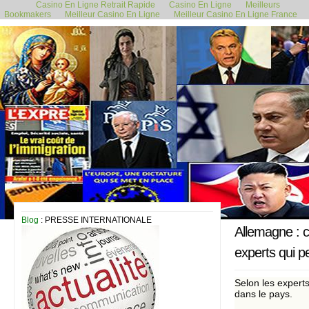
Casino En Ligne Retrait Rapide
Casino En Ligne
Meilleurs
Bookmakers
Meilleur Casino En Ligne
Meilleur Casino En Ligne France
29 août 2020
Blog
: PRESSE INTERNATIONALE
Allemagne : ci
experts qui 
Selon les experts
dans le pays.