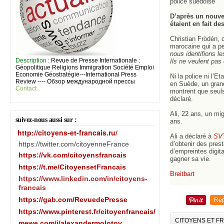
police suédoise
D’après un nouve
étaient en fait de
Christian Frödén, c
marocaine qui a p
nous identifions l
Description
: Revue de Presse Internationale :
Ils ne veulent pas 
Géopolitique Religions Immigration Société Emploi
Economie Géostratégie---International Press
Ni la police ni l’
Review ---- Обзор международной прессы
en Suède, un grand
Contact
montrent que seuls
déclaré.
Ali, 22 ans, un mi
suivez-nous aussi sur :
ans.
http://citoyens-et-francais.ru/
Ali a déclaré à
SV
https://twitter.com/citoyenneFrance
d’obtenir des pre
d’empreintes digita
https://vk.com/citoyensfrancais
gagner sa vie.
https://t.me/CitoyensetFrancais
Breitbart
https://www.linkedin.com/in/citoyens-
francais
https://gab.com/RevuedePresse
Rep
https://www.pinterest.fr/citoyenfrancais/
CITOYENS ET F
mewe.com/i/alexandermolotov