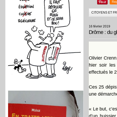
Rep
CITOYENS ET F
16 février 2019
Drôme : du gl
Olivier Cren
hier soir le
effectués le 
Ces 25 dépis
une démarche 
« Le but, c’e
d’un huissier