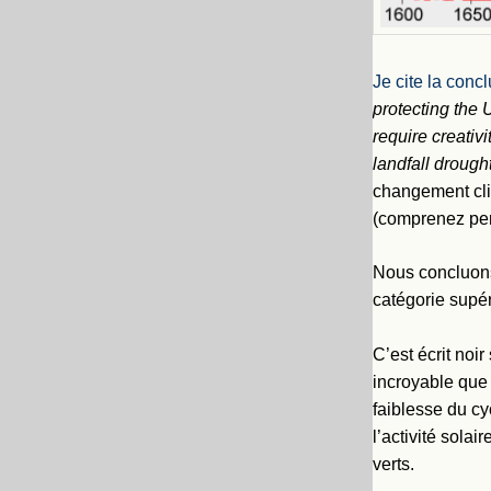
Je cite la conc
protecting the 
require creativ
landfall drought
changement cli
(comprenez pen
Nous concluons
catégorie supér
C’est écrit noir
incroyable que 
faiblesse du cy
l’activité sola
verts.