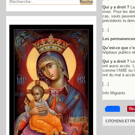
Qui y a droit ?
La 
mois. Pour les dem
cas, seuls peuvent
précédents la dem
[…]
Les permanences 
Qu’est-ce que c’e
hôpitaux publics 
Qui y a droit ?
Les
ont aussi accès. 
comme l’AME ou la
ont du mal à accé
[…]
Info Migrants
CITOYENS ET F