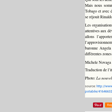
Mais nous somme
Tobago et avec d
se réjouit Rinald
Les organisation
attentives aux d
allons l’appor
l’approvisionneme
baronne Angela 
différentes zones
Michele Novaga
Traduction de l’
Photo:
La nouvell
source:
http://www
potabile/4164663
Rep