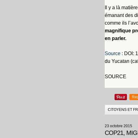
Il y a là matiè
émanant des di
comme ils l’avo
magnifique pre
en parler.
Source :
DOI: 1
du Yucatan (cat
SOURCE
Rep
CITOYENS ET F
23 octobre 2015
COP21, MIG