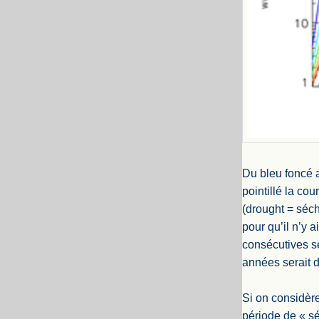
Du bleu foncé a
pointillé la co
(drought = séch
pour qu’il n’y 
consécutives s
années serait 
Si on considère
période de « sé