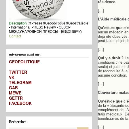
résidence.
[…]
L’Aide médicale 
Description
: #Presse #Géopolitique #Géostratégie
- International PRESS Review - ОБЗОР
Qu’est-ce que c’e
МЕЖДУНАРОДНОЙ ПРЕССЫ - 国际新闻评论
aucun médecin en F
Contact
déjà été observés.
peut faire l’objet 
[…]
suivez-nous aussi sur :
Qui y a droit ?
Les
GEOPOLITIQUE
conditions : ne pa
seule) et justifie
de reconduite à la
TWITTER
aucune condition.
VK
TELEGRAM
[…]
GAB
MEW
E
Couverture malad
GETTR
Qu’est-ce que c’
FACEBOOK
de la « Sécurité s
complément de l’A
frais médicaux. D
bénéficiaires de l
Rechercher
[…]