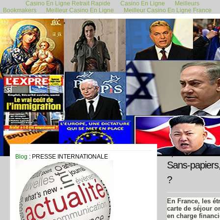
Casino En Ligne Retrait Rapide
Casino En Ligne
Meilleurs
Bookmakers
Meilleur Casino En Ligne
Meilleur Casino En Ligne France
1 juin 2019
Blog
: PRESSE INTERNATIONALE
Sans-papiers,
?
En France, les ét
carte de séjour o
en charge financ