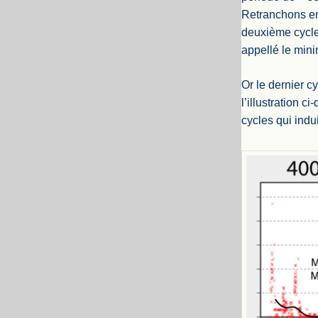
Retranchons enc
deuxième cycle 
appellé le min
Or le dernier cy
l’illustration 
cycles qui indui