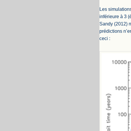
Les simulation
inférieure à 3 
Sandy (2012) n’
prédictions n’e
ceci :