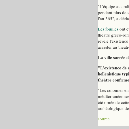
"L'équipe austral
pendant plus de s
l'an 365", a déc
Les fouilles
ont é
théâtre gréco-ro
révélé l'existenc
accéder au théâtr
La ville sacrée 
"L'existence de 
hellénistique ty
théâtre confirme
"Les colonnes en
méditerranéennes.
été ornée de cett
archéologique de 
source