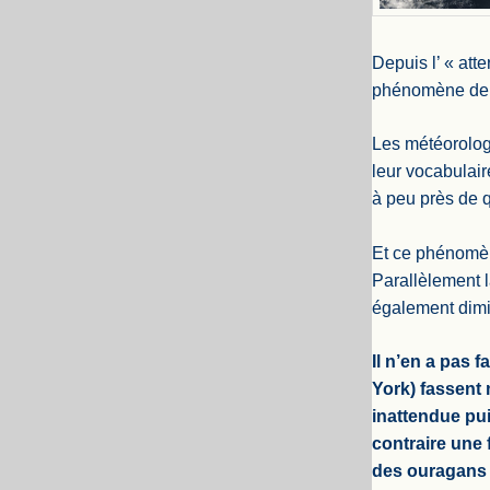
Depuis l’ « att
phénomène de ce
Les météorologu
leur vocabulaire
à peu près de qu
Et ce phénomèn
Parallèlement 
également dimi
Il n’en a pas 
York) fassent
inattendue pui
contraire une
des ouragans d