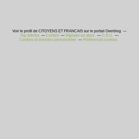
Voir le profil de CITOYENS ET FRANCAIS sur le portail Overblog
Top articles
Contact
Signaler un abus
C.G.U.
Cookies et données personnelles
Préférences cookies