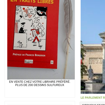
EN VENTE CHEZ VOTRE LIBRAIRE PRÉFÉRÉ.
PLUS DE 200 DESSINS SULFUREUX
LE PARLEMENT R