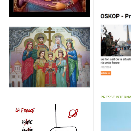
PRESSE INTERNATI