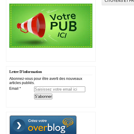
CITOYENS ET F
Lettre D'information
Abonnez-vous pour être averti des nouveaux
articles publiés.
Email