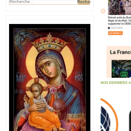
NOS DERNIERS 