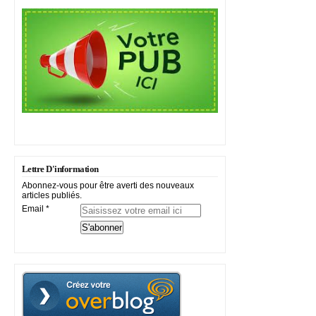
Lettre D'information
Abonnez-vous pour être averti des nouveaux
articles publiés.
Email