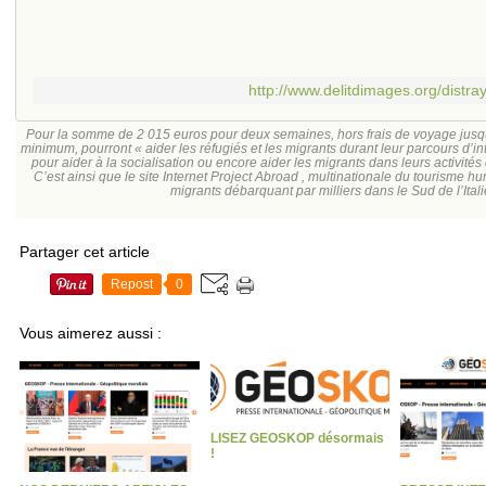
http://www.delitdimages.org/distr
Pour la somme de 2 015 euros pour deux semaines, hors frais de voyage jusqu
minimum, pourront « aider les réfugiés et les migrants durant leur parcours d’in
pour aider à la socialisation ou encore aider les migrants dans leurs activité
C’est ainsi que le site Internet Project Abroad , multinationale du tourisme hum
migrants débarquant par milliers dans le Sud de l’Ital
Partager cet article
Repost
0
Vous aimerez aussi :
LISEZ GEOSKOP désormais
!