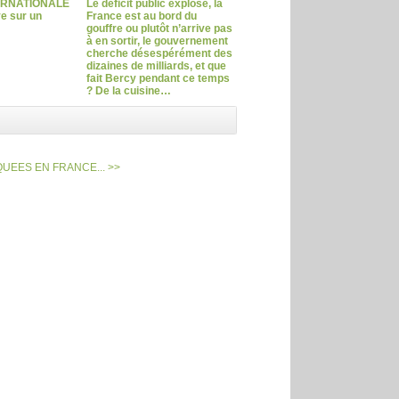
ERNATIONALE
Le déficit public explose, la
ve sur un
France est au bord du
gouffre ou plutôt n’arrive pas
à en sortir, le gouvernement
cherche désespérément des
dizaines de milliards, et que
fait Bercy pendant ce temps
? De la cuisine…
UEES EN FRANCE... >>