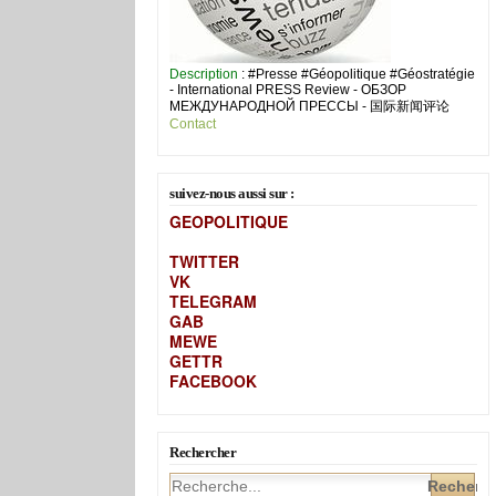
Description
: #Presse #Géopolitique #Géostratégie
- International PRESS Review - ОБЗОР
МЕЖДУНАРОДНОЙ ПРЕССЫ - 国际新闻评论
Contact
suivez-nous aussi sur :
GEOPOLITIQUE
TWITTER
VK
TELEGRAM
GAB
MEW
E
GETTR
FACEBOOK
Rechercher