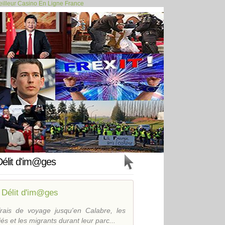
illeur Casino En Ligne France
UEES EN FRANCE... >>
Délit d'im@ges
 Délit d'im@ges
ais de voyage jusqu'en Calabre, les
s et les migrants durant leur parc...