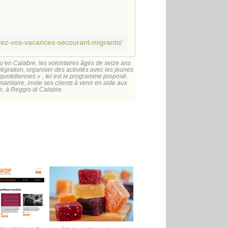
ayez-vos-vacances-secourant-migrants/
’en Calabre, les volontaires âgés de seize ans
tégration, organiser des activités avec les jeunes
s quotidiennes » , tel est le programme proposé.
anitaire, invite ses clients à venir en aide aux
ie, à Reggio di Calabre.