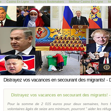
de
Casino En Ligne
Meilleurs Bookmakers
Meilleur Casino En Ligne
Me
<< L'Union européenne souhaite...
COMBIEN DE MOSQ
5 août 2016
Distrayez vos vacances en secourant des migrants! - 
Distrayez vos vacances en secourant des migrants! -
Pour la somme de 2 015 euros pour deux semaines, hors fr
volontaires âgés de seize ans minimum, pourront " aider les réfugié