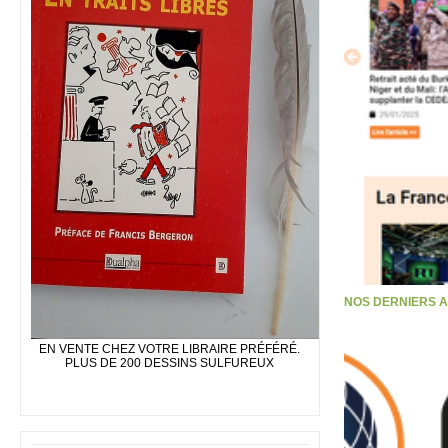
NOS DERNIERS 
EN VENTE CHEZ VOTRE LIBRAIRE PRÉFÉRÉ.
PLUS DE 200 DESSINS SULFUREUX