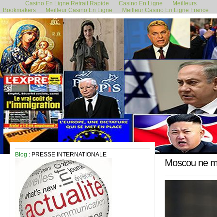
Casino En Ligne Retrait Rapide
Casino En Ligne
Meilleurs
Bookmakers
Meilleur Casino En Ligne
Meilleur Casino En Ligne France
5 août 2016
Blog
: PRESSE INTERNATIONALE
Moscou ne me