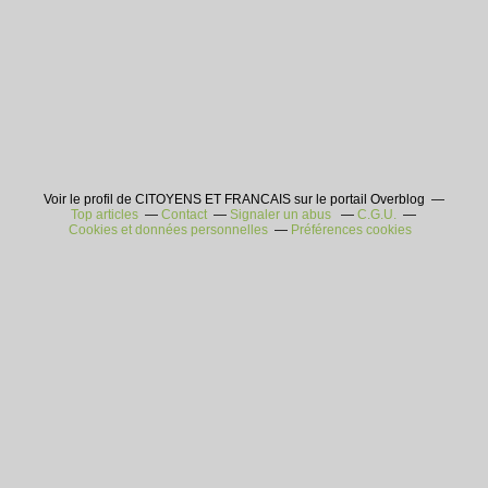
Voir le profil de CITOYENS ET FRANCAIS sur le portail Overblog
Top articles
Contact
Signaler un abus
C.G.U.
Cookies et données personnelles
Préférences cookies