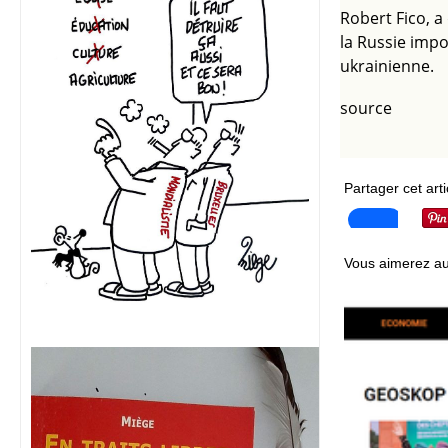
Robert Fico, a
la Russie impo
ukrainienne.
source
Partager cet arti
Vous aimerez au