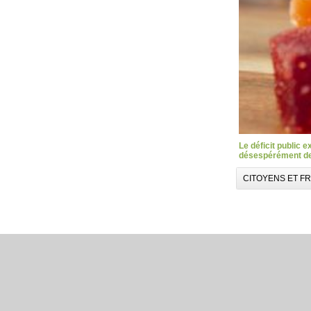
Le déficit public 
désespérément des
CITOYENS ET F