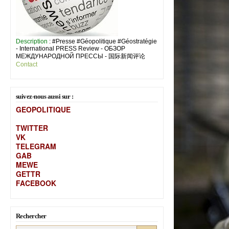
Description
: #Presse #Géopolitique #Géostratégie
- International PRESS Review - ОБЗОР
МЕЖДУНАРОДНОЙ ПРЕССЫ - 国际新闻评论
Contact
suivez-nous aussi sur :
GEOPOLITIQUE
TWITTER
VK
TELEGRAM
GAB
MEW
E
GETTR
FACEBOOK
Rechercher