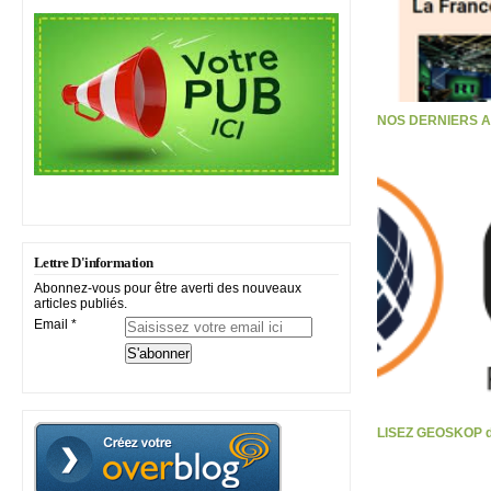
NOS DERNIERS 
Lettre D'information
Abonnez-vous pour être averti des nouveaux
articles publiés.
Email
LISEZ GEOSKOP d