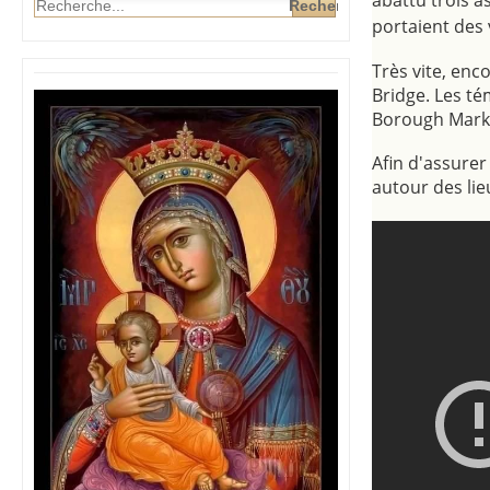
abattu trois a
portaient des 
Très vite, enc
Bridge. Les té
Borough Market
Afin d'assurer
autour des lieu