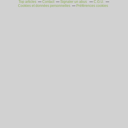
Top articles
Contact
Signaler un abus
C.G.U.
Cookies et données personnelles
Préférences cookies