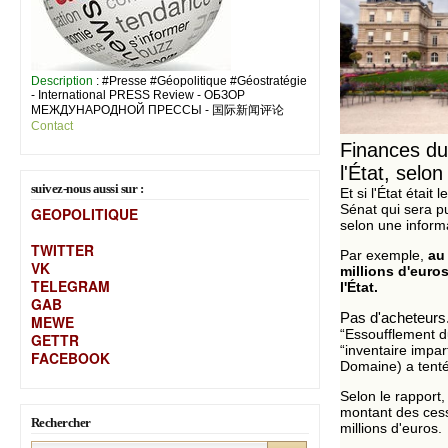
Description
: #Presse #Géopolitique #Géostratégie
- International PRESS Review - ОБЗОР
МЕЖДУНАРОДНОЙ ПРЕССЫ - 国际新闻评论
Contact
Finances du
l'État, selo
suivez-nous aussi sur :
Et si l'État étai
Sénat qui sera pu
GEOPOLITIQUE
selon une informa
TWITTER
Par exemple,
au 
VK
millions d'euro
TELEGRAM
l'État.
GAB
Pas d'acheteurs.
MEW
E
“Essoufflement d
GETTR
“inventaire impar
FACEBOOK
Domaine) a tenté
Selon le rapport
montant des cess
Rechercher
millions d'euros.