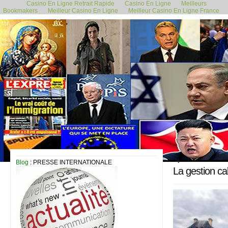
Casino En Ligne Retrait Rapide
Casino En Ligne
Meilleurs
Bookmakers
Meilleur Casino En Ligne
Meilleur Casino En Ligne France
3 juin 2017
Blog
: PRESSE INTERNATIONALE
La gestion ca