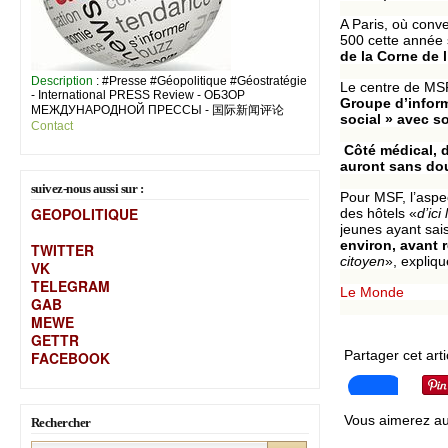
A Paris, où conv
500 cette année 
de la Corne de l
Description
: #Presse #Géopolitique #Géostratégie
Le centre de MSF 
- International PRESS Review - ОБЗОР
Groupe d’inform
МЕЖДУНАРОДНОЙ ПРЕССЫ - 国际新闻评论
social » avec s
Contact
Côté médical, d
auront sans dou
suivez-nous aussi sur :
Pour MSF, l’aspe
GEOPOLITIQUE
des hôtels «
d’ici
jeunes ayant sais
environ, avant 
TWITTER
citoyen
», expliqu
VK
TELEGRAM
Le Monde
GAB
MEW
E
GETTR
Partager cet arti
FACEBOOK
Vous aimerez au
Rechercher