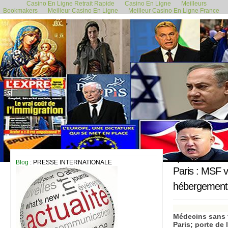
Casino En Ligne Retrait Rapide
Casino En Ligne
Meilleurs
Bookmakers
Meilleur Casino En Ligne
Meilleur Casino En Ligne France
2 juin 2017
Blog
: PRESSE INTERNATIONALE
Paris : MSF v
hébergements
Médecins sans f
Paris; porte de 