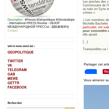
Les proches des co
Commissaire de l’O
ou tués en Syrie et
crimes ».
Description
: #Presse #Géopolitique #Géostratégie
« Les membres de
- International PRESS Review - ОБЗОР
Michelle Bachelet 
МЕЖДУНАРОДНОЙ ПРЕССЫ - 国际新闻评论
particulier, ont su
Contact
pour commettre d
elle ajouté.
[…]
suivez-nous aussi sur :
Tvanouvelles.ca /
GEOPOLITIQUE
TWITTER
Partager cet arti
VK
TELEGRAM
GAB
MEW
E
Vous aimerez au
GETTR
FACEBOOK
Rechercher