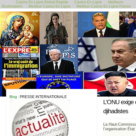
Casino En Ligne Retrait Rapide
Casino En Ligne
Meilleurs
Bookmakers
Meilleur Casino En Ligne
Meilleur Casino En Ligne France
25 juin 2019
Blog
: PRESSE INTERNATIONALE
L’ONU exige q
djihadistes
La Haut-Commissair
l’organisation Éta