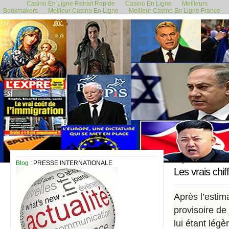
Casino En Ligne Retrait Rapide
Casino En Ligne
Meilleurs
Bookmakers
Meilleur Casino En Ligne
Meilleur Casino En Ligne France
21 juin 2019
Blog
: PRESSE INTERNATIONALE
Les vrais chi
Après l’estima
provisoire de 
lui étant légè