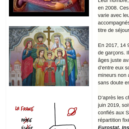
Leur nombre,
en 2008. Ces 
varie avec le
accompagnés, 
titre de séjou
En 2017, 14 
de garçons. I
âges juste av
d’entre eux s
mineurs non a
sans doute e
D’après les ch
juin 2019, so
confiés aux S
répartition fi
Eurostat, In