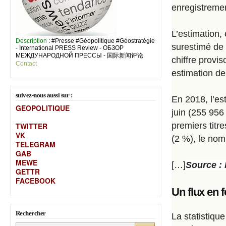
enregistremen
L’estimation,
Description
: #Presse #Géopolitique #Géostratégie
surestimé de 
- International PRESS Review - ОБЗОР
МЕЖДУНАРОДНОЙ ПРЕССЫ - 国际新闻评论
chiffre provis
Contact
estimation de
suivez-nous aussi sur :
En 2018, l’est
GEOPOLITIQUE
juin (255 956
premiers titr
TWITTER
VK
(2 %), le nom
TELEGRAM
GAB
MEW
E
[…]
Source : 
GETTR
FACEBOOK
Un
flux en 
Rechercher
La statistiqu