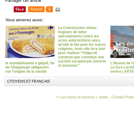
Partager cet article
Repost
0
Vous aimerez aussi :
La Commission refuse
toujours de lutter
spécialement contre les
actes antichrétiens alors
qu’elle le fait pour les autres
religions, mais elle fera tout
pour réaliser “l’objectif
commun que constitue une
société européenne ouverte
la mondialisation a gagné, fin
L'illusion de l
et inclusive”
de l’étiquetage obligatoire
La face caché
sur l’origine de la viande
vertes | ARTE
CITOYENS ET FRANCAIS
<< Les biens et services « made...
Charles Prats 