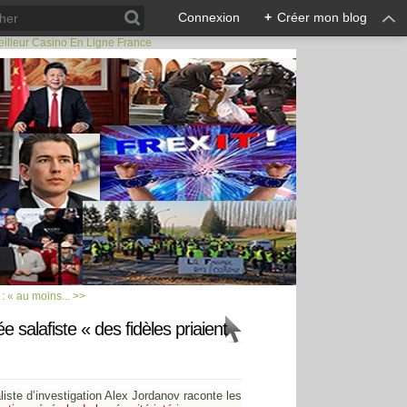
Connexion
+
Créer mon blog
illeur Casino En Ligne France
: « au moins... >>
 salafiste « des fidèles priaient
aliste d’investigation Alex Jordanov raconte les