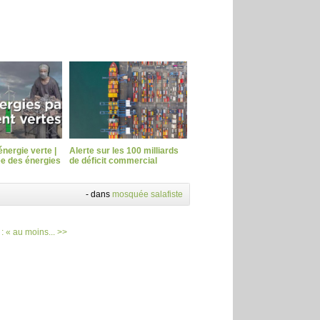
'énergie verte |
Alerte sur les 100 milliards
e des énergies
de déficit commercial
-
dans
mosquée salafiste
: « au moins... >>