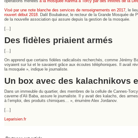
opérations menées
à la mosquée Rahma à Torcy par des infiltrés de la Direc
Visé par une note blanche des services de renseignements en 2017
, le li
rouvert début 2018.
Dalil Boubakeur, le recteur de la Grande Mosquée de Pa
de la nouvelle association qui assure depuis la gestion de la mosquée.
[…]
Des fidèles priaient armés
[…]
On apprend que certains fidèles radicalisés recherchés, comme Jérémy Bail
voyaient sur lui et le savaient grâce aux écoutes téléphoniques. Il avait rév
la mosquée », indique le journaliste.
Un box avec des kalachnikovs 
Dans un immeuble du quartier, des membres de la cellule de Cannes-Torcy a
caverne d’Ali Baba, assure le journaliste. Il y avait des kalachs, des arm
à l’emploi, des produits chimiques… », énumère Alex Jordanov.
[…]
Leparisien.fr