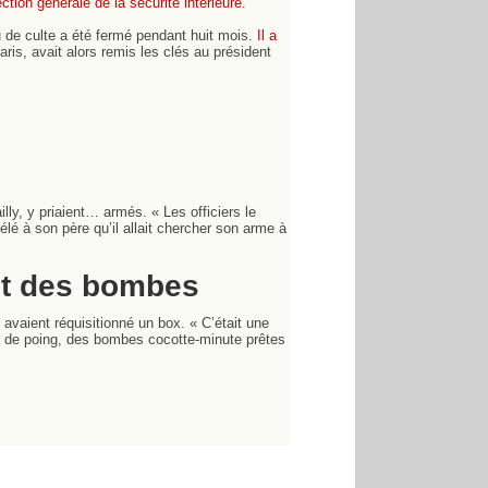
tion générale de la sécurité intérieure.
eu de culte a été fermé pendant huit mois.
Il a
ris, avait alors remis les clés au président
ly, y priaient… armés. « Les officiers le
élé à son père qu’il allait chercher son arme à
et des bombes
vaient réquisitionné un box. « C’était une
es de poing, des bombes cocotte-minute prêtes