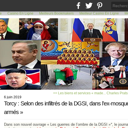
de
Casino En Ligne
Meilleurs Bookmakers
Meilleur Casino En Ligne
Me
<< Les biens et services « made...
Charles Prats 
6 juin 2019
Torcy : Selon des infiltrés de la DGSI, dans l’ex-mosquée
armés »
Dans son nouvel ouvrage « Les guerres de l’ombre de la DGSI »
*
, le journ