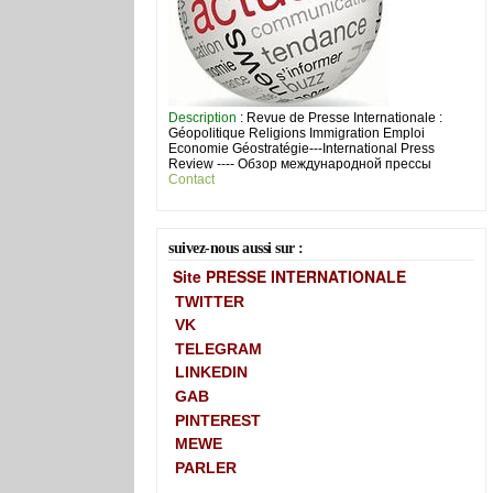
Description
: Revue de Presse Internationale :
Géopolitique Religions Immigration Emploi
Economie Géostratégie---International Press
Review ---- Обзор международной прессы
Contact
suivez-nous aussi sur :
Site PRESSE INTERNATIONALE
TWITTER
VK
TELEGRAM
LINKEDIN
GAB
PINTEREST
MEWE
PARLER