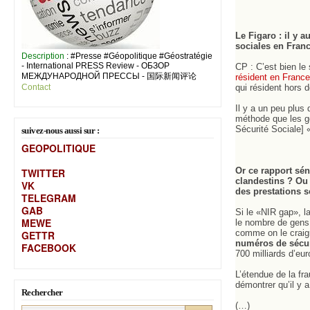
Le Figaro : il y 
sociales en Fran
Description
: #Presse #Géopolitique #Géostratégie
- International PRESS Review - ОБЗОР
CP : C’est bien le
МЕЖДУНАРОДНОЙ ПРЕССЫ - 国际新闻评论
résident en France
Contact
qui résident hors 
Il y a un peu plus
méthode que les ge
Sécurité Sociale] 
suivez-nous aussi sur :
GEOPOLITIQUE
Or ce rapport sén
TWITTER
clandestins ? Ou 
VK
des prestations s
TELEGRAM
GAB
Si le «NIR gap», l
MEW
E
le nombre de gens q
comme on le craign
GETTR
numéros de sécuri
FACEBOOK
700 milliards d’eur
L’étendue de la fr
démontrer qu’il y 
Rechercher
(…)