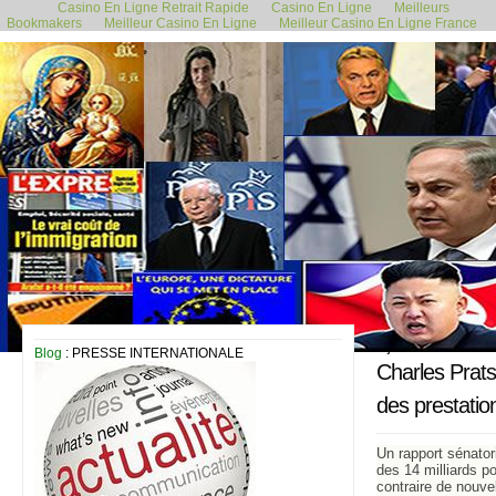
Casino En Ligne Retrait Rapide
Casino En Ligne
Meilleurs
Bookmakers
Meilleur Casino En Ligne
Meilleur Casino En Ligne France
6 juin 2019
Blog
: PRESSE INTERNATIONALE
Charles Prats
des prestatio
Un rapport sénator
des 14 milliards p
contraire de nouve