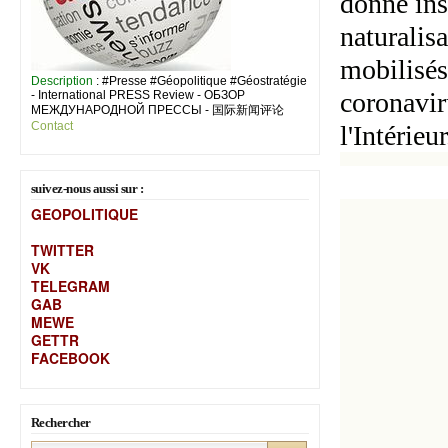
donné inst
naturalisa
mobilisés
Description
: #Presse #Géopolitique #Géostratégie
coronavir
- International PRESS Review - ОБЗОР
МЕЖДУНАРОДНОЙ ПРЕССЫ - 国际新闻评论
Contact
l'Intérieur
suivez-nous aussi sur :
GEOPOLITIQUE
TWITTER
VK
TELEGRAM
GAB
MEW
E
GETTR
FACEBOOK
Rechercher