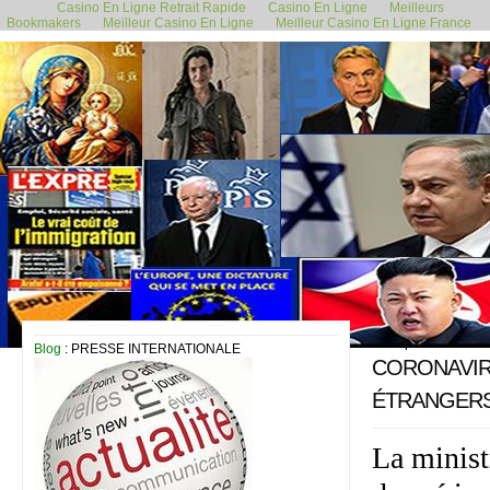
Casino En Ligne Retrait Rapide
Casino En Ligne
Meilleurs
Bookmakers
Meilleur Casino En Ligne
Meilleur Casino En Ligne France
15 septembre 2020
Blog
: PRESSE INTERNATIONALE
CORONAVIR
ÉTRANGERS
La minist