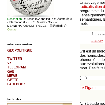
Ensauvagement? 
radicalisation
programme du Fr
l’enseignement,
Description
: #Presse #Géopolitique #Géostratégie
sémantiques, la
- International PRESS Review - ОБЗОР
mots.
МЕЖДУНАРОДНОЙ ПРЕССЫ - 国际新闻评论
Contact
À lire auss
France»
suivez-nous aussi sur :
GEOPOLITIQUE
S’il est un ind
des homicides. 
TWITTER
phénomène dont
VK
aux évolutions 
TELEGRAM
mort. Des faits
GAB
MEW
E
(….)
GETTR
FACEBOOK
Le Figaro
Rechercher
(…) L’étude réc