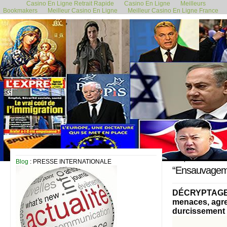
Casino En Ligne Retrait Rapide
Casino En Ligne
Meilleurs
Bookmakers
Meilleur Casino En Ligne
Meilleur Casino En Ligne France
6 septembre 2020
Blog
: PRESSE INTERNATIONALE
“Ensauvagemen
DÉCRYPTAGE – 
menaces, agres
durcissement 