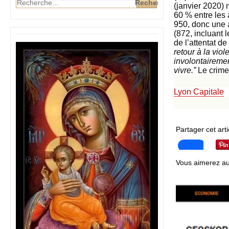
(janvier 2020)
60 % entre les
950, donc une 
(872, incluant 
de l’attentat d
retour à la vio
involontairemen
vivre.”
Le crime
Lyon Capitale
Partager cet arti
Vous aimerez au