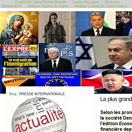
Casino En Ligne Retrait Rapide
Casino En Ligne
Meilleurs
Bookmakers
Meilleur Casino En Ligne
Meilleur Casino En Ligne France
19 septembre 2020
Blog
: PRESSE INTERNATIONALE
La plus grand
Selon les pro
la société Den
l'édition
Econo
financière dep