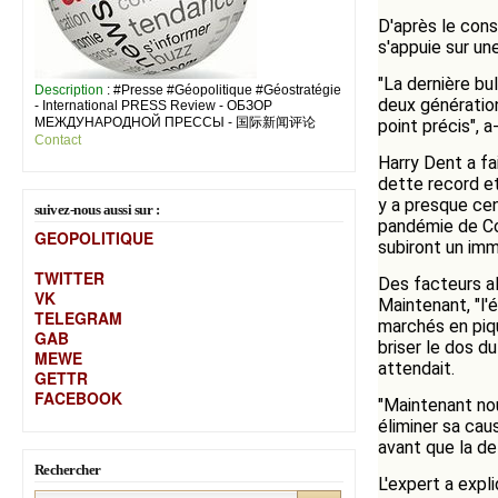
D'après le con
s'appuie sur un
"La dernière bu
Description
: #Presse #Géopolitique #Géostratégie
deux génération
- International PRESS Review - ОБЗОР
МЕЖДУНАРОДНОЙ ПРЕССЫ - 国际新闻评论
point précis", a-
Contact
Harry Dent a f
dette record et
y a presque cen
suivez-nous aussi sur :
pandémie de Co
GEOPOLITIQUE
subiront un im
TWITTER
Des facteurs a
VK
Maintenant, "l'
TELEGRAM
marchés en piqu
GAB
briser le dos d
MEW
E
attendait.
GETTR
FACEBOOK
"Maintenant nou
éliminer sa cau
avant que la de
Rechercher
L'expert a expli