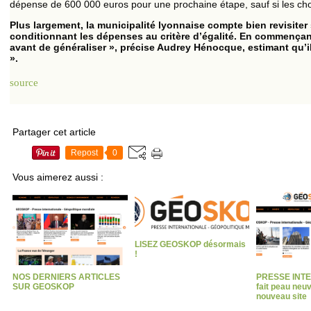
dépense de 600 000 euros pour une prochaine étape, sauf si les ch
Plus largement, la municipalité lyonnaise compte bien revisite
conditionnant les dépenses au critère d’égalité. En commençant,
avant de généraliser », précise Audrey Hénocque, estimant qu’il
».
source
Partager cet article
Repost
0
Vous aimerez aussi :
LISEZ GEOSKOP désormais
!
NOS DERNIERS ARTICLES
PRESSE INT
SUR GEOSKOP
fait peau neu
nouveau site