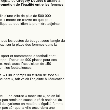
ologiste de
Grégory Doucet s’affaire à
omotion de l’égalité entre les femmes
le d’une ville de plus de 500 000
s de « mettre en œuvre ce que peut
lique au quotidien la première adjointe
 tous les postes du budget sous l’angle du
pact sur la place des femmes dans la
sport et notamment le football et et
rope : l’achat de 900 places pour ses
e, mais aussi l’acquisition de 150
t les footballeuses.
 « Fini le temps du terrain de foot au
utant », fait valoir l’adjointe à l’éducation
e – une course « machiste », selon lui –
a pas remis en cause le récit national du
rd du cyclisme en matière d’égalité femme-
 pas sûr que la ville accordera une