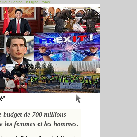
illeur Casino En Ligne France
tage, CSG des... >>
é”
 budget de 700 millions
tre les femmes et les hommes.