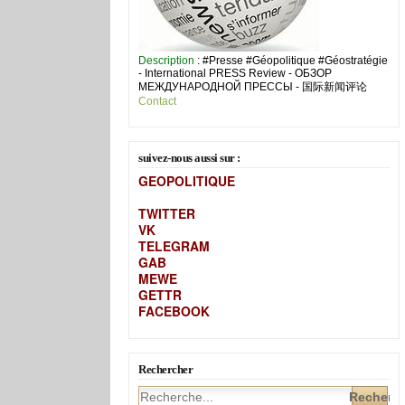
Description
: #Presse #Géopolitique #Géostratégie
- International PRESS Review - ОБЗОР
МЕЖДУНАРОДНОЙ ПРЕССЫ - 国际新闻评论
Contact
suivez-nous aussi sur :
GEOPOLITIQUE
TWITTER
VK
TELEGRAM
GAB
MEW
E
GETTR
FACEBOOK
Rechercher