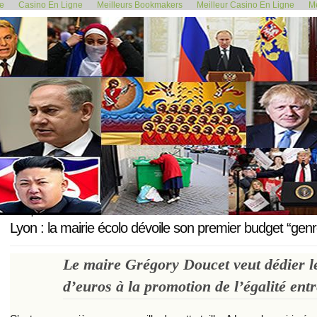
de
Casino En Ligne
Meilleurs Bookmakers
Meilleur Casino En Ligne
Me
<< Trophées de la Gastronomie...
Taxe sur l’héri
16 septembre 2020
Lyon : la mairie écolo dévoile son premier budget “genr
Le maire Grégory Doucet veut dédier le
d’euros à la promotion de l’égalité en