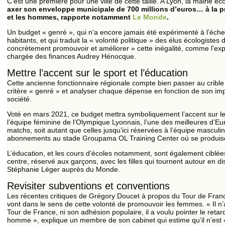
C’est une première pour une ville de cette taille. A Lyon, la mairie éc
axer son enveloppe municipale de 700 millions d’euros… à la pr
et les hommes, rapporte notamment
Le Monde
.
Un budget « genré », qui n'a encore jamais été expérimenté à l’échel
habitants, et qui traduit la « volonté politique » des élus écologiste
concrètement promouvoir et améliorer » cette inégalité, comme l’exp
chargée des finances Audrey Hénocque.
Mettre l’accent sur le sport et l’éducation
Cette ancienne fonctionnaire régionale compte bien passer au crible
critère « genré » et analyser chaque dépense en fonction de son im
société.
Voté en mars 2021, ce budget mettra symboliquement l’accent sur le 
l’équipe féminine de l’Olympique Lyonnais, l’une des meilleures d’Eu
matchs, soit autant que celles jusqu’ici réservées à l’équipe masculin
abonnements au stade Groupama OL Training Center où se produisen
L’éducation, et les cours d’écoles notamment, sont également ciblées.
centre, réservé aux garçons, avec les filles qui tournent autour en disc
Stéphanie Léger auprès du Monde.
Revisiter subventions et conventions
Les récentes critiques de Grégory Doucet à propos du Tour de Franc
vont dans le sens de cette volonté de promouvoir les femmes. « Il n’
Tour de France, ni son adhésion populaire, il a voulu pointer le reta
homme », explique un membre de son cabinet qui estime qu’il n’est «