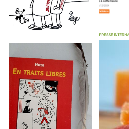
PRESSE INTERNATI