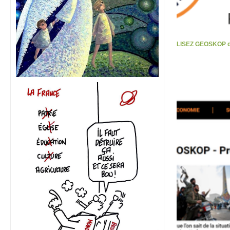
LISEZ GEOSKOP d