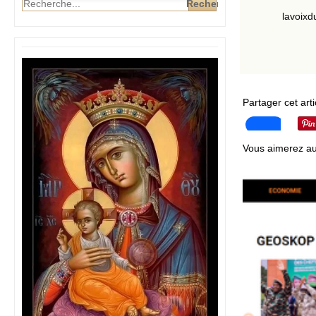
lavoixd
Partager cet arti
Vous aimerez au