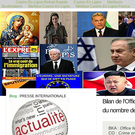
Casino En Ligne Retrait Rapide
Casino En Ligne
Meilleurs
Bookmakers
Meilleur Casino En Ligne
Meilleur Casino En Ligne France
2 juillet 2021
Blog
: PRESSE INTERNATIONALE
Bilan de l’Of
du nombre de 
BKA : 
Office f
CO : 
Crime o