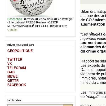
Bilan dramatiq
attribue des ac
Description
: #Presse #Géopolitique #Géostratégie
de CO étaient 
- International PRESS Review - ОБЗОР
augmentation d
МЕЖДУНАРОДНОЙ ПРЕССЫ - 国际新闻评论
Contact
“
Les réfugiés g
nigérians veul
tournent auto
suivez-nous aussi sur :
allemandes de
GEOPOLITIQUE
du crime orga
TWITTER
Rapport de sit
VK
Les experts de 
TELEGRAM
Dans le rapport
GAB
viennent de pub
MEW
E
immigrés, notam
GETTR
milieu du crime
FACEBOOK
Les immigrés so
de “
réfugié
“, ou
Rechercher