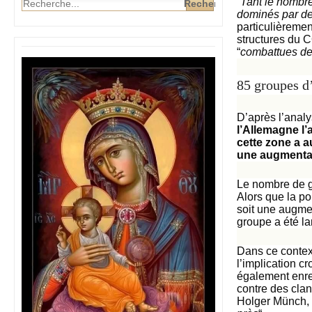
“
Tant le nombr
dominés par d
particulièremen
structures du C
“
combattues de
85 groupes d
D’après l’anal
l’Allemagne l
cette zone a 
une augmentat
Le nombre de 
Alors que la po
soit une augme
groupe a été l
Dans ce context
l’implication c
également enre
contre des clan
Holger Münch, av