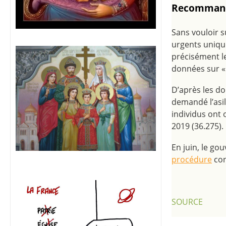
Recommand
Sans vouloir 
urgents unique
précisément le
données sur «l
D’après les
do
demandé l’asi
individus ont 
2019 (36.275).
En juin, le go
procédure
con
SOURCE