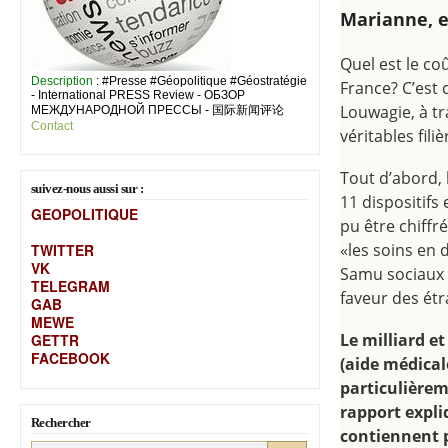
Marianne, e
Quel est le co
Description
: #Presse #Géopolitique #Géostratégie
France? C’est 
- International PRESS Review - ОБЗОР
Louwagie, à tr
МЕЖДУНАРОДНОЙ ПРЕССЫ - 国际新闻评论
Contact
véritables filiè
Tout d’abord, 
suivez-nous aussi sur :
11 dispositifs
GEOPOLITIQUE
pu être chiffr
«les soins en 
TWITTER
VK
Samu sociaux e
TELEGRAM
faveur des étr
GAB
MEW
E
Le milliard e
GETTR
FACEBOOK
(aide médical
particulièrem
rapport expli
Rechercher
contiennent p