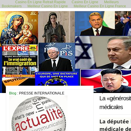
Casino En Ligne Retrait Rapide
Casino En Ligne
Meilleurs
Bookmakers
Meilleur Casino En Ligne
Meilleur Casino En Ligne France
7 juillet 2021
Blog
: PRESSE INTERNATIONALE
La «générosité
médicales
La députée 
médicale de