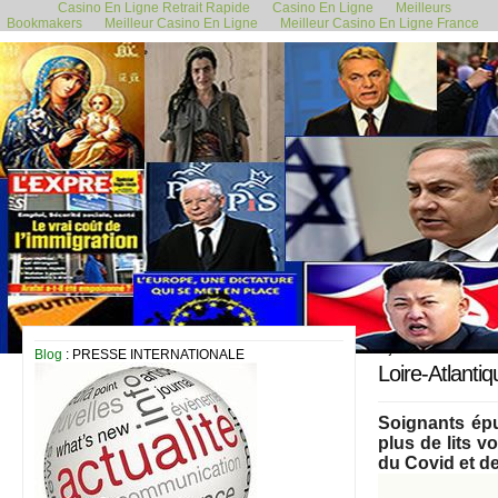
Casino En Ligne Retrait Rapide
Casino En Ligne
Meilleurs
Bookmakers
Meilleur Casino En Ligne
Meilleur Casino En Ligne France
7 juillet 2021
Blog
: PRESSE INTERNATIONALE
Loire-Atlantiq
Soignants épu
plus de lits v
du Covid et de