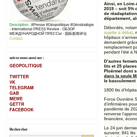
Ainsi, en Loire-
2019 – soit 5% 
de réadaptation
département, al
Description
: #Presse #Géopolitique #Géostratégie
Débordés, notamm
- International PRESS Review - ОБЗОР
sujette à débat
, 
МЕЖДУНАРОДНОЙ ПРЕССЫ - 国际新闻评论
hôpitaux n’arrive
Contact
demandent grâce.
remplacement part
pendant l’été à 
suivez-nous aussi sur :
D’autres fermet
GEOPOLITIQUE
lits et 25 place
Ploërmel dont s
TWITTER
dans la seule 
le basculement 
VK
TELEGRAM
1800 lits d’hôpi
GAB
MEW
E
Force Ouvrière S
GETTR
d’infirmières pou
FACEBOOK
pandémie de 2020
renverse l’appro
financière, écon
Le 24 juin derni
Rechercher
survenir, 841 lit