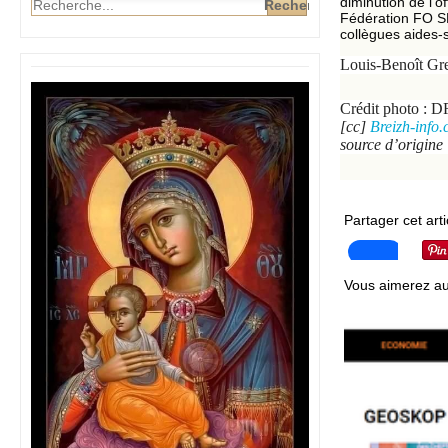
diminution de l’o
Fédération FO SP
collègues aides-s
Louis-Benoît Gre
Crédit photo : D
[cc]
Breizh-info
source d’origine
Partager cet arti
Vous aimerez au