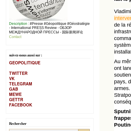
Vladimi
interve
Description
: #Presse #Géopolitique #Géostratégie
de la r
- International PRESS Review - ОБЗОР
infrast
МЕЖДУНАРОДНОЙ ПРЕССЫ - 国际新闻评论
Contact
comman
système
install
suivez-nous aussi sur :
Au mêm
GEOPOLITIQUE
ont lan
TWITTER
soutien
VK
pays, d
TELEGRAM
armes. 
GAB
MEW
E
Stratpo
GETTR
conséq
FACEBOOK
Sputni
frappe
Rechercher
Poutine