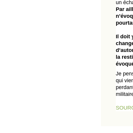
un écha
Par ai
n’évoq
pourta
Il doi
change
d’auto
la res
évoqué
Je pens
qui vie
perdant
militai
SOUR