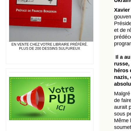
Ukrain
Xavier
gouvern
Préside
et de r
prédéce
program
EN VENTE CHEZ VOTRE LIBRAIRE PRÉFÉRÉ.
PLUS DE 200 DESSINS SULFUREUX
Il a a
russe,
héros 
nazis,
absolum
Malgré 
de fair
aurait 
sous pe
Même le
soumett