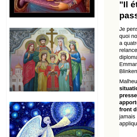
"Il 
pass
Je pens
quoi no
a quatr
relance
diploma
Emmanue
Blinken
Malheu
situat
presse
apport
front 
jamais 
appliqu