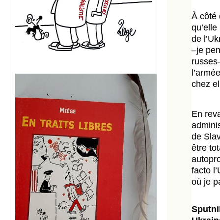
À côté 
qu’elle
de l’Uk
–je pen
russes–
l’armée
chez el
En reva
adminis
de Slav
être to
autopr
facto l
où je p
Sputni