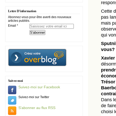
respons
Cette d
Lettre D'information
pas lan
Abonnez-vous pour être averti des nouveaux
articles publiés.
mais pa
Email
observe
qui von
Sputni
vous?
Xavier
désorma
prendr
économ
Suivez-moi
Trésor
Suivez-moi sur Facebook
Baerbo
contra
Suivez-moi sur Twitter
Dans le
de fair
S'abonner au flux RSS
choisi 