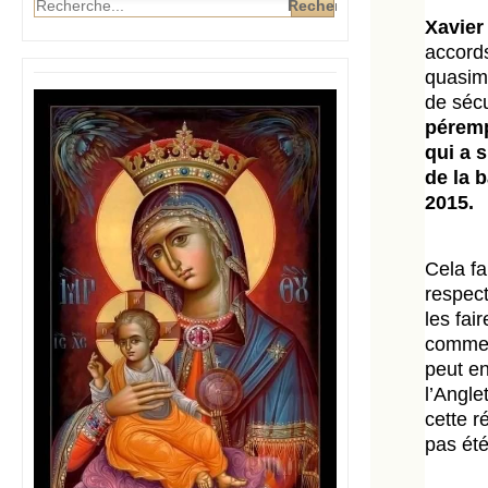
Xavier
accords
quasime
de sécu
pérempt
qui a 
de la 
2015.
Cela fa
respect
les fai
comme i
peut en
l’Angle
cette r
pas été 