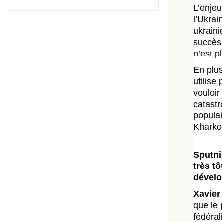
L’enjeu
l’Ukrain
ukraini
succès 
n’est p
En plus
utilise
vouloir
catastr
populai
Kharkov
Sputni
très t
dévelo
Xavier
que le 
fédéral