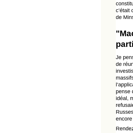
constit
c’était
de Mins
"Mac
part
Je pens
de réun
invest
massifs
l’appli
pense q
idéal, 
refusai
Russes 
encore
Rendez