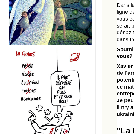
Dans la
ligne d
vous ca
serait 
dénazif
dans tr
Sputni
vous?
Xavier
de l’a
potent
ce mat
entrep
Je peux
il n’y 
ukrain
"La 