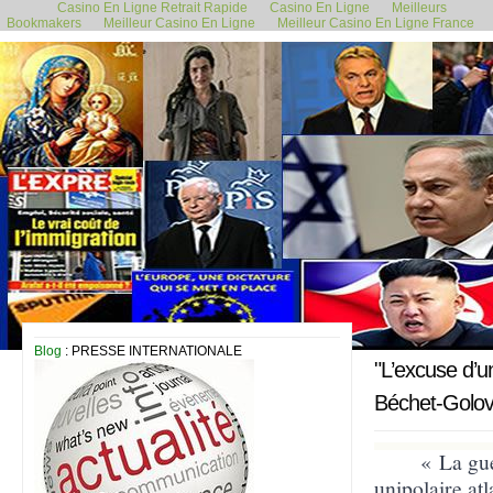
Casino En Ligne Retrait Rapide
Casino En Ligne
Meilleurs
Bookmakers
Meilleur Casino En Ligne
Meilleur Casino En Ligne France
8 mars 2022
Blog
: PRESSE INTERNATIONALE
"L’excuse d’u
Béchet-Golo
«
La gue
unipolaire atl