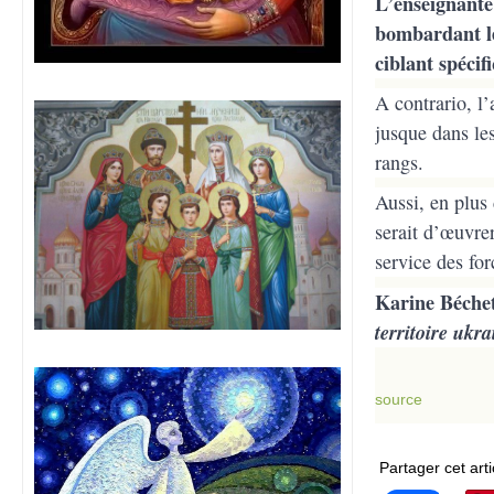
L’enseignante 
bombardant les
ciblant spécif
A contrario, l’
jusque dans le
rangs.
Aussi, en plus
serait d’œuvrer
service des for
Karine Béchet
territoire ukra
source
Partager cet arti