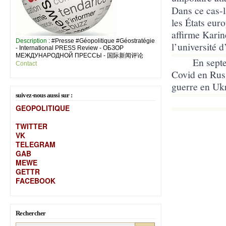
Dans ce cas-
les États euro
affirme Karin
Description
: #Presse #Géopolitique #Géostratégie
l’université 
- International PRESS Review - ОБЗОР
МЕЖДУНАРОДНОЙ ПРЕССЫ - 国际新闻评论
En septe
Contact
Covid en Russ
guerre en Ukr
suivez-nous aussi sur :
GEOPOLITIQUE
TWITTER
VK
TELEGRAM
GAB
MEW
E
GETTR
FACEBOOK
Rechercher