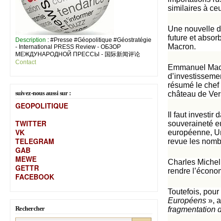
similaires à ce
Une nouvelle d
future et abso
Description
: #Presse #Géopolitique #Géostratégie
Macron.
- International PRESS Review - ОБЗОР
МЕЖДУНАРОДНОЙ ПРЕССЫ - 国际新闻评论
Contact
Emmanuel Macro
d’investisseme
résumé le chef 
suivez-nous aussi sur :
château de Vers
GEOPOLITIQUE
Il faut investi
TWITTER
souveraineté e
VK
européenne, Ur
TELEGRAM
revue les nomb
GAB
MEW
E
Charles Michel
GETTR
rendre l’écono
FACEBOOK
Toutefois, pour 
Européens
», 
Rechercher
fragmentation 