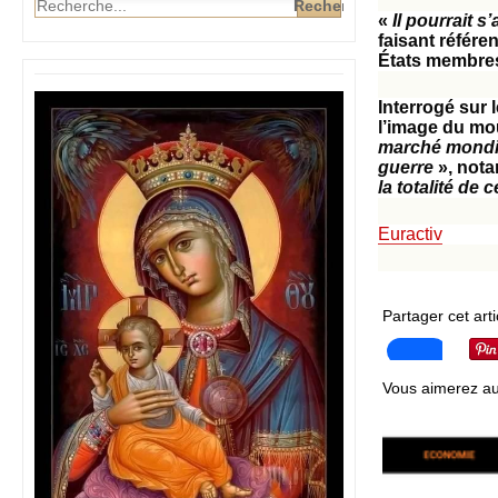
«
Il pourrait 
faisant référ
États membres 
Interrogé sur 
l’image du mou
marché mondia
guerre
», nota
la totalité de 
Euractiv
Partager cet arti
Vous aimerez au