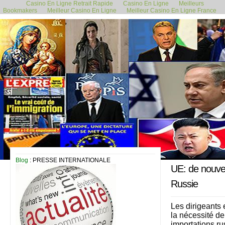
Casino En Ligne Retrait Rapide
Casino En Ligne
Meilleurs
Bookmakers
Meilleur Casino En Ligne
Meilleur Casino En Ligne France
12 mars 2022
Blog
: PRESSE INTERNATIONALE
UE: de nouve
Russie
Les dirigeants 
la nécessité d
importations r