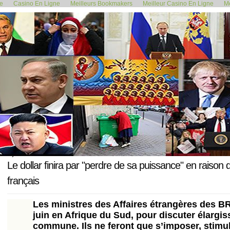
de
Casino En Ligne
Meilleurs Bookmakers
Meilleur Casino En Ligne
Me
<< Le montant des fraudes à la...
Ce pays sera-t-i
2 juin 2023
Le dollar finira par "perdre de sa puissance" en raison
français
Les ministres des Affaires étrangères des B
juin en Afrique du Sud, pour discuter élarg
commune. Ils ne feront que s’imposer, stimula