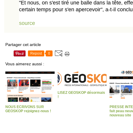
"Et nous, on s'est tiré une balle dans la tête, eff
certain temps pour s'en apercevoir", a-t-il conclu
source
Partager cet article
Repost
0
Vous aimerez aussi :
LISEZ GEOSKOP désormais
!
NOUS ECRIVONS SUR
PRESSE INT
GEOSKOP rejoignez-nous !
fait peau neu
nouveau site