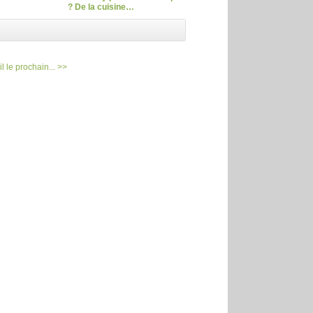
? De la cuisine…
l le prochain... >>