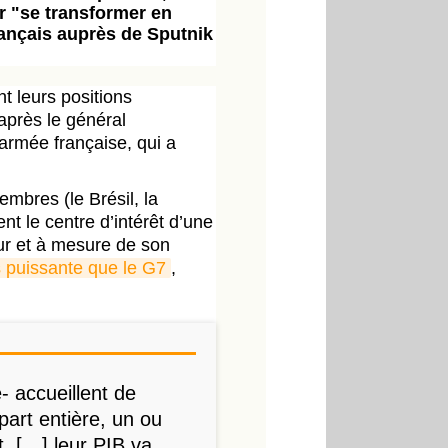
ar "se transformer en
rançais auprès de Sputnik
 leurs positions
’après le général
armée française, qui a
mbres (le Brésil, la
ent le centre d’intérêt d’une
fur et à mesure de son
s puissante que le G7
,
e- accueillent de
rt entière, un ou
t, […] leur PIB va