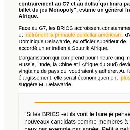
contrairement au G7 et au dollar qui finira p
billet du jeu Monopoly", estime un général f
Afrique.
Face au G7, les BRICS accroissent constamment
et
détrônent la primauté du dollar américain
, d
Dominique Delawarde, ex-officier supérieur de l'
accordé un entretien à Sputnik Afrique.
L’organisation qui comprend pour l’heure cinq me
Russie, l’Inde, la Chine et l’Afrique du Sud) devi
vingtaine de pays qui voudraient y adhérer. Au 
élargissement, elle serait économiquement
plu
suggère M. Delawarde.
"Si les BRICS -et ils vont le faire je pens
nouveaux candidats comme membres à pa
deux par exemple par année. Petit à peti