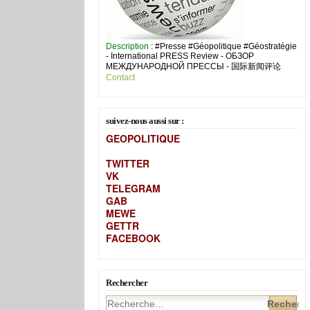
Description
: #Presse #Géopolitique #Géostratégie
- International PRESS Review - ОБЗОР
МЕЖДУНАРОДНОЙ ПРЕССЫ - 国际新闻评论
Contact
suivez-nous aussi sur :
GEOPOLITIQUE
TWITTER
VK
TELEGRAM
GAB
MEW
E
GETTR
FACEBOOK
Rechercher