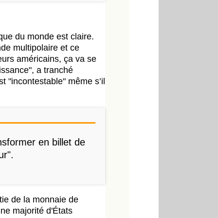
que du monde est claire.
e multipolaire et ce
urs américains, ça va se
uissance", a tranché
t "incontestable" même s’il
nsformer en billet de
r".
atie de la monnaie de
une majorité d'États