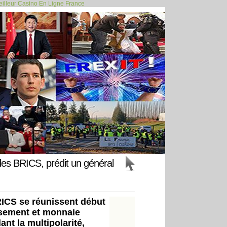
illeur Casino En Ligne France
l le prochain... >>
 des BRICS, prédit un général
RICS se réunissent début
issement et monnaie
nt la multipolarité,