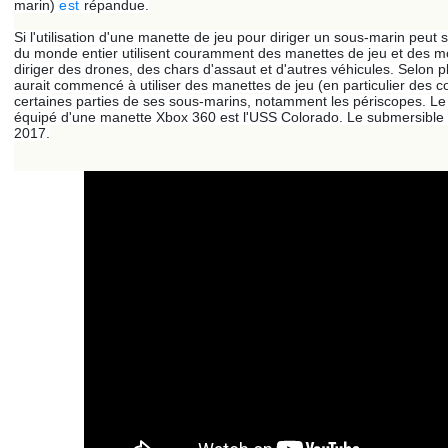
marin)
est
répandue.
Si l'utilisation d'une manette de jeu pour diriger un sous-marin peut s
du monde entier utilisent couramment des manettes de jeu et des m
diriger des drones, des chars d'assaut et d'autres véhicules. Selon 
aurait commencé à utiliser des manettes de jeu (en particulier des c
certaines parties de ses sous-marins, notamment les périscopes. Le
équipé d'une manette Xbox 360 est l'USS Colorado. Le submersible s
2017.