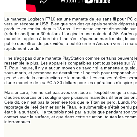
La manette Logitech F710 est une manette de jeu sans fil pour PC q
vers un récepteur USB. Bien que son design épais semble dépassé pa
produite en continu depuis 13 ans. Il est actuellement disponible s
(refurbished) pour 30 dollars. L'original a une note de 4,2/5. Après q
manette Logitech à bord du Titan s'est répandue mardi matin, le co
publie des offres de jeux vidéo, a publié un lien Amazon vers la manet
rapidement vendu.
Il ne s'agit pas d'une manette PlayStation comme certains peuvent le
ressemble le plus. Les appareils compatibles sont tous basés sur 
7. Pour l'heure, il n'y a aucun moyen de savoir si la manette a quel
sous-marin, et personne ne devrait tenir Logitech pour responsable :
pensé lors de la construction de la manette. Les causes réelles seront
d'une manette de jeu PC à 30 dollars pour les opérations n'inspire p
Mais encore, l'on ne sait pas avec certitude si l'expédition qui a disp
d'autres sources ont souligné que plusieurs manettes différentes on
Cela dit, ce n'est pas la première fois que le Titan se perd. Lundi, Po
reportage de l'été dernier sur le Titan, le submersible s'était perd
était à la surface). Il a toutefois noté par la suite que pendant son v
contact avec la surface, et que dans cette situation, toutes les com
interrompues.