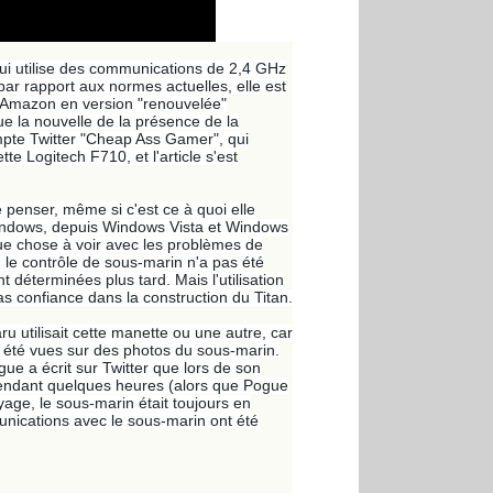
ui utilise des communications de 2,4 GHz
r rapport aux normes actuelles, elle est
ur Amazon en version "renouvelée"
ue la nouvelle de la présence de la
mpte Twitter "Cheap Ass Gamer", qui
te Logitech F710, et l'article s'est
 penser, même si c'est ce à quoi elle
Windows, depuis Windows Vista et Windows
que chose à voir avec les problèmes de
 le contrôle de sous-marin n'a pas été
 déterminées plus tard. Mais l'utilisation
as confiance dans la construction du Titan.
aru utilisait cette manette ou une autre, car
t été vues sur des photos du sous-marin.
gue a écrit sur Twitter que lors de son
u pendant quelques heures (alors que Pogue
oyage, le sous-marin était toujours en
munications avec le sous-marin ont été