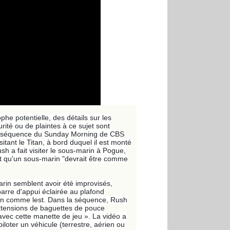
he potentielle, des détails sur les
ité ou de plaintes à ce sujet sont
e séquence du Sunday Morning de CBS
tant le Titan, à bord duquel il est monté
sh a fait visiter le sous-marin à Pogue,
ant qu'un sous-marin "devrait être comme
n semblent avoir été improvisés,
arre d'appui éclairée au plafond
tion comme lest. Dans la séquence, Rush
xtensions de baguettes de pouce
avec cette manette de jeu ». La vidéo a
iloter un véhicule (terrestre, aérien ou