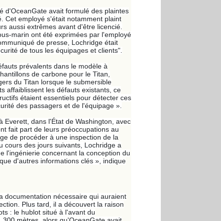
yé d'OceanGate avait formulé des plaintes
cié. Cet employé s'était notamment plaint
s aussi extrêmes avant d'être licencié.
sous-marin ont été exprimées par l'employé
ommuniqué de presse, Lochridge était
urité de tous les équipages et clients".
éfauts prévalents dans le modèle à
hantillons de carbone pour le Titan,
ers du Titan lorsque le submersible
affaiblissent les défauts existants, ce
ctifs étaient essentiels pour détecter ces
écurité des passagers et de l'équipage ».
à Everett, dans l'État de Washington, avec
nt fait part de leurs préoccupations au
dge de procéder à une inspection de la
u cours des jours suivants, Lochridge a
e l'ingénierie concernant la conception du
 que d'autres informations clés », indique
 la documentation nécessaire qui auraient
tion. Plus tard, il a découvert la raison
ts : le hublot situé à l'avant du
 1 300 mètres, alors qu'OceanGate avait