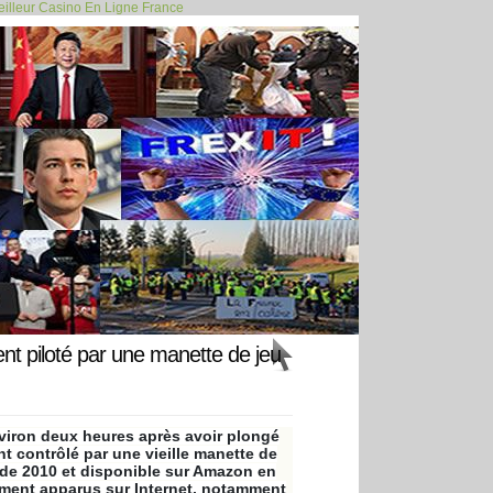
illeur Casino En Ligne France
non grata"... >>
nt piloté par une manette de jeu
viron deux heures après avoir plongé
nt contrôlé par une vieille manette de
nt de 2010 et disponible sur Amazon en
lement apparus sur Internet, notamment