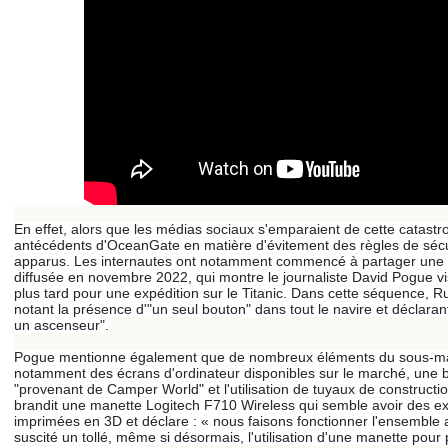
En effet, alors que les médias sociaux s'emparaient de cette catastrop
antécédents d'OceanGate en matière d'évitement des règles de sécur
apparus. Les internautes ont notamment commencé à partager un
diffusée en novembre 2022, qui montre le journaliste David Pogue visi
plus tard pour une expédition sur le Titanic. Dans cette séquence, Ru
notant la présence d'"un seul bouton" dans tout le navire et déclar
un ascenseur".
Pogue mentionne également que de nombreux éléments du sous-mari
notamment des écrans d'ordinateur disponibles sur le marché, une b
"provenant de Camper World" et l'utilisation de tuyaux de construc
brandit une manette Logitech F710 Wireless qui semble avoir des e
imprimées en 3D et déclare : « nous faisons fonctionner l'ensemble 
suscité un tollé, même si désormais, l'utilisation d'une manette pour p