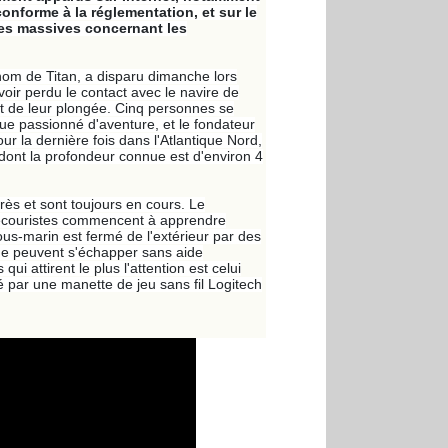
onforme à la réglementation, et sur le
aires massives concernant les
nom de Titan, a disparu dimanche lors
voir perdu le contact avec le navire de
ut de leur plongée. Cinq personnes se
que passionné d'aventure, et le fondateur
 la dernière fois dans l'Atlantique Nord,
ont la profondeur connue est d'environ 4
s et sont toujours en cours. Le
 secouristes commencent à apprendre
sous-marin est fermé de l'extérieur par des
 ne peuvent s'échapper sans aide
qui attirent le plus l'attention est celui
é par une manette de jeu sans fil Logitech