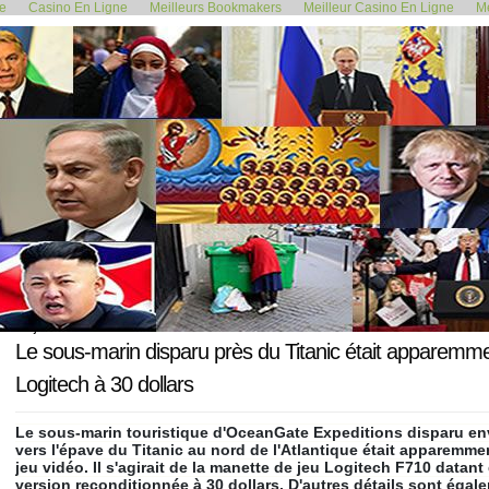
de
Casino En Ligne
Meilleurs Bookmakers
Meilleur Casino En Ligne
Me
<< Droit d'asile : la justice...
La France "persona 
23 juin 2023
Le sous-marin disparu près du Titanic était apparemme
Logitech à 30 dollars
Le sous-marin touristique d'OceanGate Expeditions disparu en
vers l'épave du Titanic au nord de l'Atlantique était apparemme
jeu vidéo. Il s'agirait de la manette de jeu Logitech F710 data
version reconditionnée à 30 dollars. D'autres détails sont éga