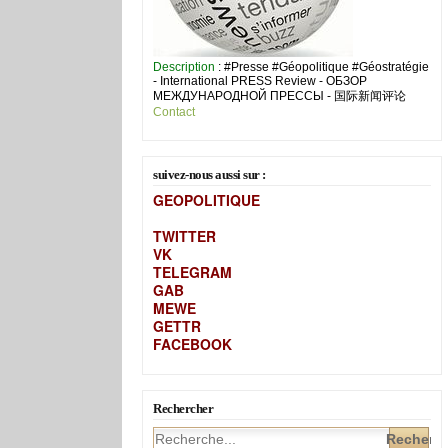
Description
: #Presse #Géopolitique #Géostratégie
- International PRESS Review - ОБЗОР
МЕЖДУНАРОДНОЙ ПРЕССЫ - 国际新闻评论
Contact
suivez-nous aussi sur :
GEOPOLITIQUE
TWITTER
VK
TELEGRAM
GAB
MEW
E
GETTR
FACEBOOK
Rechercher