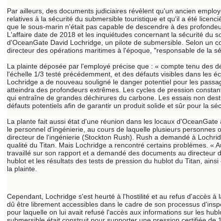
Par ailleurs, des documents judiciaires révèlent qu'un ancien emplo
relatives à la sécurité du submersible touristique et qu'il a été licen
que le sous-marin n'était pas capable de descendre à des profondeur
L'affaire date de 2018 et les inquiétudes concernant la sécurité du 
d'OceanGate David Lochridge, un pilote de submersible. Selon un c
directeur des opérations maritimes à l'époque, "responsable de la séc
La plainte déposée par l'employé précise que : « compte tenu des d
l'échelle 1/3 testé précédemment, et des défauts visibles dans les éc
Lochridge a de nouveau souligné le danger potentiel pour les passag
atteindra des profondeurs extrêmes. Les cycles de pression constants 
qui entraîne de grandes déchirures du carbone. Les essais non destru
défauts potentiels afin de garantir un produit solide et sûr pour la s
La plante fait aussi état d'une réunion dans les locaux d'OceanGate 
le personnel d'ingénierie, au cours de laquelle plusieurs personnes o
directeur de l'ingénierie (Stockton Rush). Rush a demandé à Lochri
qualité du Titan. Mais Lochridge a rencontré certains problèmes. « A
travaillé sur son rapport et a demandé des documents au directeur d
hublot et les résultats des tests de pression du hublot du Titan, ainsi
la plainte.
Cependant, Lochridge s'est heurté à l'hostilité et au refus d'accès à
dû être librement accessibles dans le cadre de son processus d'inspec
pour laquelle on lui avait refusé l'accès aux informations sur les hublo
submersible était construit pour supporter une pression certifiée de