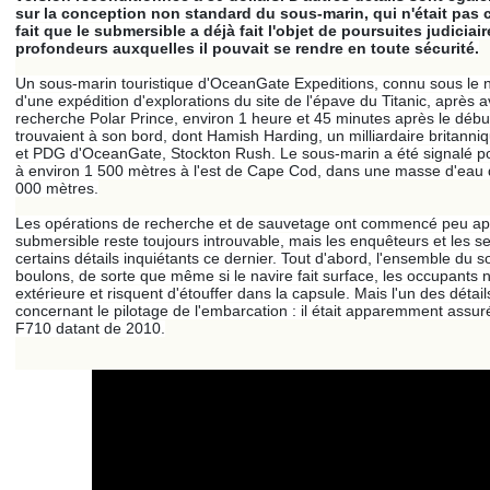
sur la conception non standard du sous-marin, qui n'était pas c
fait que le submersible a déjà fait l'objet de poursuites judici
profondeurs auxquelles il pouvait se rendre en toute sécurité.
Un sous-marin touristique d'OceanGate Expeditions, connu sous le 
d'une expédition d'explorations du site de l'épave du Titanic, après a
recherche Polar Prince, environ 1 heure et 45 minutes après le déb
trouvaient à son bord, dont Hamish Harding, un milliardaire britanni
et PDG d'OceanGate, Stockton Rush. Le sous-marin a été signalé pour
à environ 1 500 mètres à l'est de Cape Cod, dans une masse d'eau d
000 mètres.
Les opérations de recherche et de sauvetage ont commencé peu aprè
submersible reste toujours introuvable, mais les enquêteurs et les
certains détails inquiétants ce dernier. Tout d'abord, l'ensemble du 
boulons, de sorte que même si le navire fait surface, les occupants
extérieure et risquent d'étouffer dans la capsule. Mais l'un des détails 
concernant le pilotage de l'embarcation : il était apparemment assur
F710 datant de 2010.