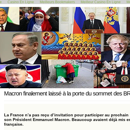
de
Casino En Ligne
Meilleurs Bookmakers
Meilleur Casino En Ligne
Me
<< SOMMET RUSSIE-AFRIQUE 2023
fonctionnement
23 juillet 2023
Macron finalement laissé à la porte du sommet des B
La France n’a pas reçu d’invitation pour participer au procha
son Président Emmanuel Macron. Beaucoup avaient déjà mis en 
française.