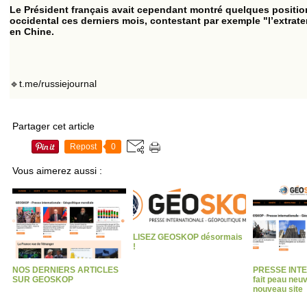
Le Président français avait cependant montré quelques positio
occidental ces derniers mois, contestant par exemple "l’extraterr
en Chine.
🔹t.me/russiejournal
Partager cet article
Repost
0
Vous aimerez aussi :
LISEZ GEOSKOP désormais
!
NOS DERNIERS ARTICLES
PRESSE INT
SUR GEOSKOP
fait peau neu
nouveau site