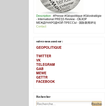
Description
: #Presse #Géopolitique #Géostratégie
- International PRESS Review - ОБЗОР
МЕЖДУНАРОДНОЙ ПРЕССЫ - 国际新闻评论
Contact
suivez-nous aussi sur :
GEOPOLITIQUE
TWITTER
VK
TELEGRAM
GAB
MEW
E
GETTR
FACEBOOK
Rechercher