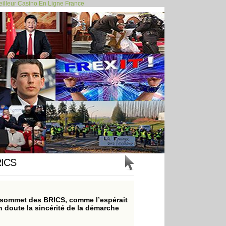
illeur Casino En Ligne France
 des laboratoires... >>
RICS
in sommet des BRICS, comme l’espérait
doute la sincérité de la démarche