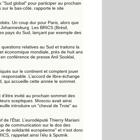
u "Sud global" pour participer au prochain
sur le bas-côté, rapporte le site
snobés. Un coup dur pour Paris, alors que
 Johannesburg. Les BRICS (Brésil,
 les pays du Sud, lançant par exemple des
questions relatives au Sud et traitons la
ère et économique mondiale, près de huit ans
é en conférence de presse Anil Sooklal,
liqués sur le continent et comptent jouer
e responsable. L’accord de libre-échange
ud, qui accueille cette année le sommet.
t d’être invité au prochain sommet des
teurs sceptiques. Moscou avait ainsi
uille introduire un "cheval de Troie" au
 de l’État. L’eurodéputé Thierry Mariani
up de communication sur le dos des
ue de solidarité européenne" et n’est donc
CS, rappelait ainsi l’élu à Sputnik.