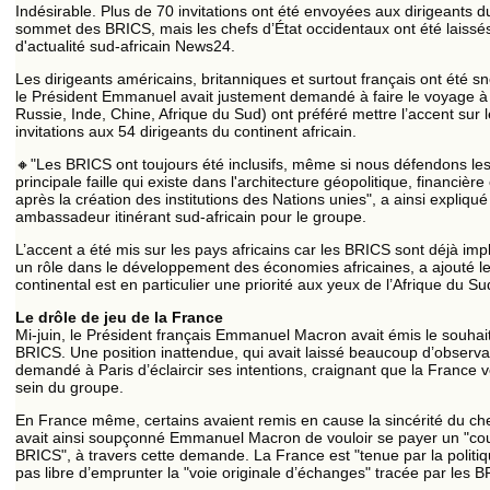
Indésirable. Plus de 70 invitations ont été envoyées aux dirigeants d
sommet des BRICS, mais les chefs d’État occidentaux ont été laissés 
d'actualité sud-africain News24.
Les dirigeants américains, britanniques et surtout français ont été 
le Président Emmanuel avait justement demandé à faire le voyage à
Russie, Inde, Chine, Afrique du Sud) ont préféré mettre l’accent sur
invitations aux 54 dirigeants du continent africain.
🔸"Les BRICS ont toujours été inclusifs, même si nous défendons les 
principale faille qui existe dans l'architecture géopolitique, financi
après la création des institutions des Nations unies", a ainsi expliqu
ambassadeur itinérant sud-africain pour le groupe.
L’accent a été mis sur les pays africains car les BRICS sont déjà imp
un rôle dans le développement des économies africaines, a ajouté l
continental est en particulier une priorité aux yeux de l’Afrique du S
Le drôle de jeu de la France
Mi-juin, le Président français Emmanuel Macron avait émis le souhai
BRICS. Une position inattendue, qui avait laissé beaucoup d’observa
demandé à Paris d’éclaircir ses intentions, craignant que la France ve
sein du groupe.
En France même, certains avaient remis en cause la sincérité du chef
avait ainsi soupçonné Emmanuel Macron de vouloir se payer un "co
BRICS", à travers cette demande. La France est "tenue par la politiq
pas libre d’emprunter la "voie originale d’échanges" tracée par les BRI