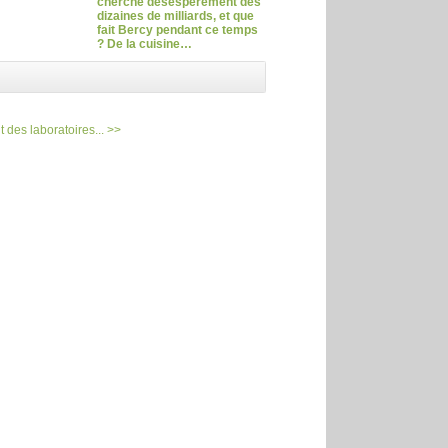
cherche désespérément des
dizaines de milliards, et que
fait Bercy pendant ce temps
? De la cuisine…
 des laboratoires... >>