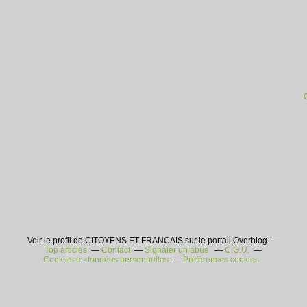
Voir le profil de CITOYENS ET FRANCAIS sur le portail Overblog
Top articles
Contact
Signaler un abus
C.G.U.
Cookies et données personnelles
Préférences cookies