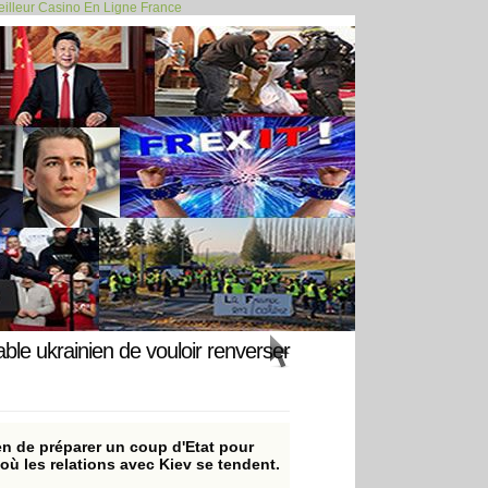
illeur Casino En Ligne France
ssie frappe... >>
ble ukrainien de vouloir renverser
en de préparer un coup d'Etat pour
ù les relations avec Kiev se tendent.