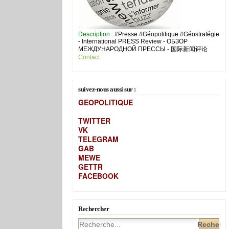
Description
: #Presse #Géopolitique #Géostratégie
- International PRESS Review - ОБЗОР
МЕЖДУНАРОДНОЙ ПРЕССЫ - 国际新闻评论
Contact
suivez-nous aussi sur :
GEOPOLITIQUE
TWITTER
VK
TELEGRAM
GAB
MEW
E
GETTR
FACEBOOK
Rechercher