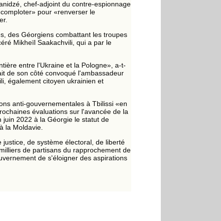
anidzé, chef-adjoint du contre-espionnage
e «comploter» pour «renverser le
er.
es, des Géorgiens combattant les troupes
ré Mikheïl Saakachvili, qui a par le
ière entre l'Ukraine et la Pologne», a-t-
 avait de son côté convoqué l'ambassadeur
li, également citoyen ukrainien et
ons anti-gouvernementales à Tbilissi «en
rochaines évaluations sur l'avancée de la
juin 2022 à la Géorgie le statut de
 à la Moldavie.
ustice, de système électoral, de liberté
s milliers de partisans du rapprochement de
ouvernement de s'éloigner des aspirations