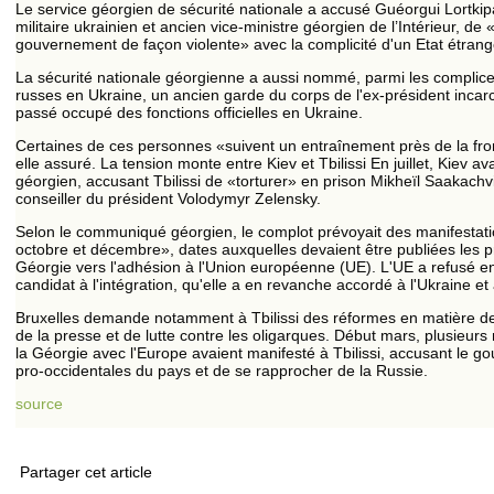
Le service géorgien de sécurité nationale a accusé Guéorgui Lortkip
militaire ukrainien et ancien vice-ministre géorgien de l’Intérieur, d
gouvernement de façon violente» avec la complicité d'un Etat étrang
La sécurité nationale géorgienne a aussi nommé, parmi les complic
russes en Ukraine, un ancien garde du corps de l'ex-président incarcé
passé occupé des fonctions officielles en Ukraine.
Certaines de ces personnes «suivent un entraînement près de la front
elle assuré. La tension monte entre Kiev et Tbilissi En juillet, Kiev
géorgien, accusant Tbilissi de «torturer» en prison Mikheïl Saakachvi
conseiller du président Volodymyr Zelensky.
Selon le communiqué géorgien, le complot prévoyait des manifestati
octobre et décembre», dates auxquelles devaient être publiées les p
Géorgie vers l'adhésion à l'Union européenne (UE). L'UE a refusé en 
candidat à l'intégration, qu'elle a en revanche accordé à l'Ukraine et
Bruxelles demande notamment à Tbilissi des réformes en matière de j
de la presse et de lutte contre les oligarques. Début mars, plusieur
la Géorgie avec l'Europe avaient manifesté à Tbilissi, accusant le g
pro-occidentales du pays et de se rapprocher de la Russie.
source
Partager cet article