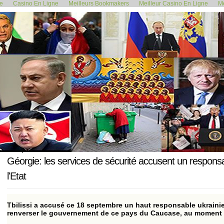
de
Casino En Ligne
Meilleurs Bookmakers
Meilleur Casino En Ligne
Me
<< Santé, éducation, justice…...
Ukraine: la Ru
18 septembre 2023
Géorgie: les services de sécurité accusent un responsa
l'Etat
Tbilissi a accusé ce 18 septembre un haut responsable ukraini
renverser le gouvernement de ce pays du Caucase, au moment o