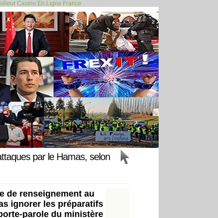
illeur Casino En Ligne France
LIER ». LES... >>
attaques par le Hamas, selon
re de renseignement au
s ignorer les préparatifs
 porte-parole du ministère