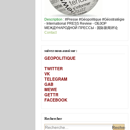
Description
: #Presse #Géopolitique #Géostratégie
- International PRESS Review - ОБЗОР
МЕЖДУНАРОДНОЙ ПРЕССЫ - 国际新闻评论
Contact
suivez-nous aussi sur :
GEOPOLITIQUE
TWITTER
VK
TELEGRAM
GAB
MEW
E
GETTR
FACEBOOK
Rechercher