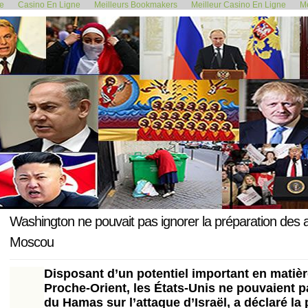
de
Casino En Ligne
Meilleurs Bookmakers
Meilleur Casino En Ligne
Me
<< La France en état d'alerte,...
« L’ACCORD CEREA
12 octobre 2023
Washington ne pouvait pas ignorer la préparation des 
Moscou
Disposant d’un potentiel important en matiè
Proche-Orient, les États-Unis ne pouvaient pa
du Hamas sur l’attaque d’Israël, a déclaré la