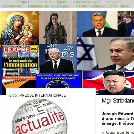
Casino En Ligne Retrait Rapide
Casino En Ligne
Meilleurs
Bookmakers
Meilleur Casino En Ligne
Meilleur Casino En Ligne France
13 novembre 2023
Blog
: PRESSE INTERNATIONALE
Mgr Stricklan
Joseph Edward S
d’une mise à l’
émerge. Il répo
« Quoi que le jo