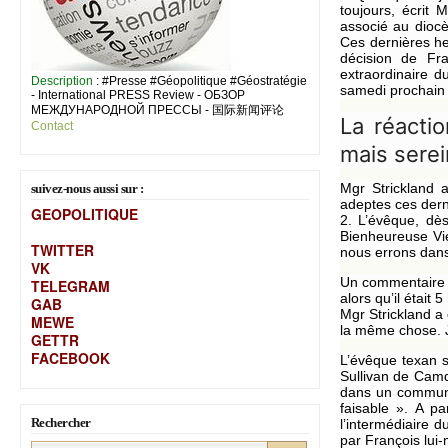
toujours, écrit
associé au diocè
Ces dernières heu
décision de Fra
extraordinaire d
Description
: #Presse #Géopolitique #Géostratégie
samedi prochain 
- International PRESS Review - ОБЗОР
МЕЖДУНАРОДНОЙ ПРЕССЫ - 国际新闻评论
La réacti
Contact
mais serei
Mgr Strickland 
suivez-nous aussi sur :
adeptes ces dern
GEOPOLITIQUE
2. L’évêque, dès
Bienheureuse Vie
TWITTER
nous errons dans
VK
Un commentaire 
TELEGRAM
alors qu’il était
GAB
Mgr Strickland a
MEW
E
la même chose. Je
GETTR
FACEBOOK
L’évêque texan s
Sullivan de Camd
dans un communiq
faisable ». A p
Rechercher
l’intermédiaire d
par François lui