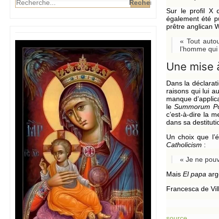
Sur le profil X
également été pu
prêtre anglican W
« Tout auto
l’homme qui s
Une mise à
Dans la déclarat
raisons qui lui a
manque d’applicat
le
Summorum Po
c’est-à-dire la 
dans sa destituti
Un choix que l’é
Catholicism
:
« Je ne pouv
Mais
El papa
arg
Francesca de Vi
source