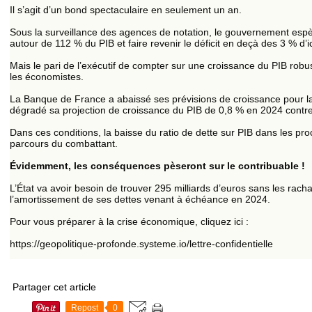
Il s’agit d’un bond spectaculaire en seulement un an.
Sous la surveillance des agences de notation, le gouvernement espère
autour de 112 % du PIB et faire revenir le déficit en deçà des 3 % d’
Mais le pari de l’exécutif de compter sur une croissance du PIB robu
les économistes.
La Banque de France a abaissé ses prévisions de croissance pour la
dégradé sa projection de croissance du PIB de 0,8 % en 2024 cont
Dans ces conditions, la baisse du ratio de dette sur PIB dans les p
parcours du combattant.
Évidemment, les conséquences pèseront sur le contribuable !
L’État va avoir besoin de trouver 295 milliards d’euros sans les racha
l’amortissement de ses dettes venant à échéance en 2024.
Pour vous préparer à la crise économique, cliquez ici :
https://geopolitique-profonde.systeme.io/lettre-confidentielle
Partager cet article
Repost
0