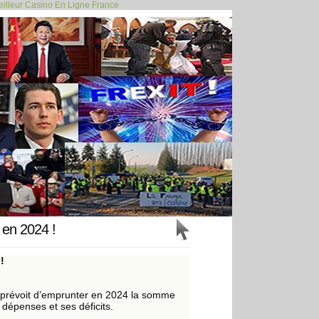
illeur Casino En Ligne France
esse les priorités... >>
 en 2024 !
 !
t prévoit d’emprunter en 2024 la somme
s dépenses et ses déficits.