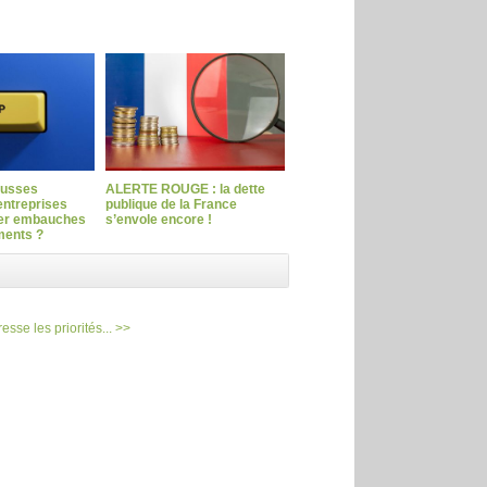
ausses
ALERTE ROUGE : la dette
entreprises
publique de la France
ler embauches
s’envole encore !
ments ?
esse les priorités... >>