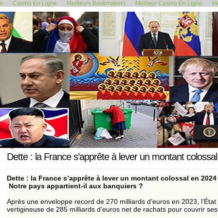
de
Casino En Ligne
Meilleurs Bookmakers
Meilleur Casino En Ligne
Me
<< En Allemagne, le chômage progresse...
Poutine dr
6 janvier 2024
Dette : la France s’apprête à lever un montant colossal
Dette : la France s’apprête à lever un montant colossal en 2024
Notre pays appartient-il aux banquiers ?
Après une enveloppe record de 270 milliards d’euros en 2023, l’Éta
vertigineuse de 285 milliards d’euros net de rachats pour couvrir se