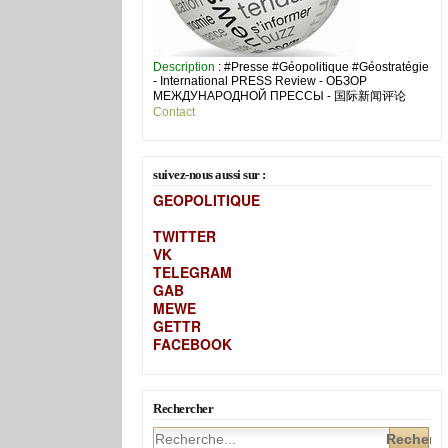
Description
: #Presse #Géopolitique #Géostratégie
- International PRESS Review - ОБЗОР
МЕЖДУНАРОДНОЙ ПРЕССЫ - 国际新闻评论
Contact
suivez-nous aussi sur :
GEOPOLITIQUE
TWITTER
VK
TELEGRAM
GAB
MEW
E
GETTR
FACEBOOK
Rechercher