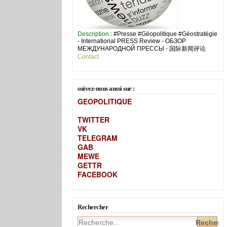
Description
: #Presse #Géopolitique #Géostratégie
- International PRESS Review - ОБЗОР
МЕЖДУНАРОДНОЙ ПРЕССЫ - 国际新闻评论
Contact
suivez-nous aussi sur :
GEOPOLITIQUE
TWITTER
VK
TELEGRAM
GAB
MEW
E
GETTR
FACEBOOK
Rechercher