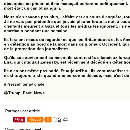
décennies en prison et il ne menaçait personne politiquement. S
mort était un caillot sanguin.
Nous n'en savons pas plus, l'affaire est en cours d'enquête, tou
Je ne vais pas prétendre que je vais pleurer toute la nuit à cau
d'enfants meurent à Gaza et tous les médias les ignorent, ils ne
américain pendant une semaine.
Ils feraient mieux de regarder ce que les Britanniques et les Am
en détention au bord de la mort dans ce glorieux Occident, qui 
de la protection des journalistes.
Qu'ils se souviennent comment ils sont restés silencieux lorsq
Lira, qui critiquait Zelensky, est récemment décédé en détentio
Ils n'en ont même pas parlé. Et aujourd'hui, ils vont moraliser s
c'est toujours triste quand une personne décède, mais c'est de 
#PresseInternationale
@Trump_Fact_News
Partager cet article
Repost
0
Vous aimerez aussi :