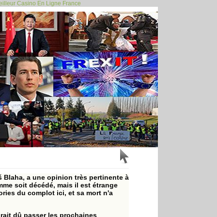
illeur Casino En Ligne France
mité militaire... >>
Blaha, a une opinion très pertinente à
omme soit décédé, mais il est étrange
ies du complot ici, et sa mort n'a
rait dû passer les prochaines