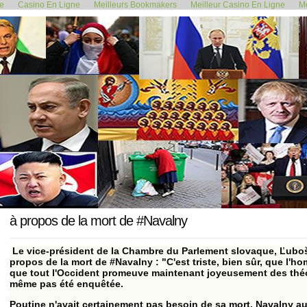
de
Casino En Ligne
Meilleurs Bookmakers
Meilleur Casino En Ligne
Me
<< Pontoise (95): Vincent échappe...
Le chef du co
20 février 2024
à propos de la mort de #Navalny
Le vice-président de la Chambre du Parlement slovaque, Ľuboš 
propos de la mort de #Navalny : "C'est triste, bien sûr, que l'h
que tout l'Occident promeuve maintenant joyeusement des théor
même pas été enquêtée.
Poutine n'avait certainement pas besoin de sa mort, Navalny au