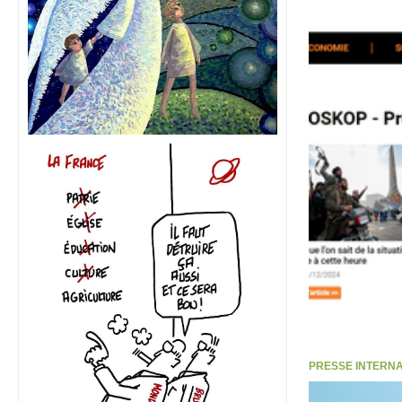
PRESSE INTERNATI