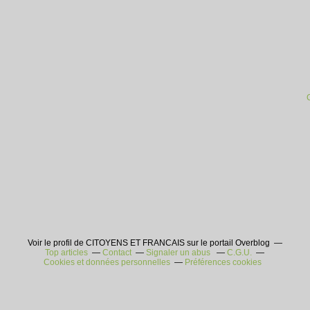
Voir le profil de CITOYENS ET FRANCAIS sur le portail Overblog
Top articles
Contact
Signaler un abus
C.G.U.
Cookies et données personnelles
Préférences cookies