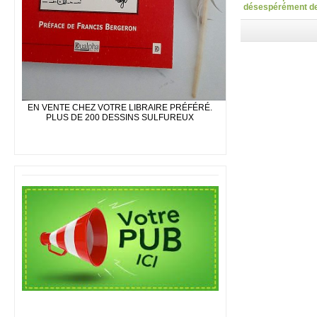
désespérément des
EN VENTE CHEZ VOTRE LIBRAIRE PRÉFÉRÉ.
PLUS DE 200 DESSINS SULFUREUX