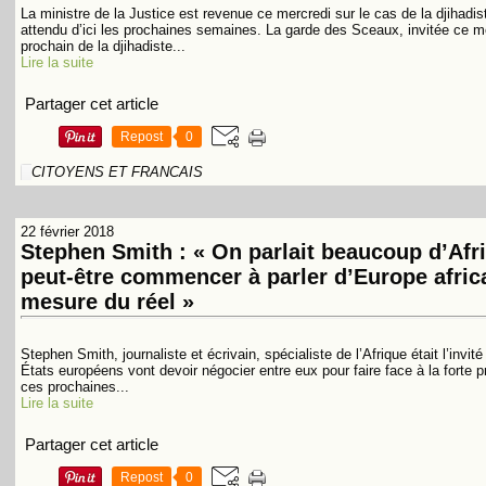
La ministre de la Justice est revenue ce mercredi sur le cas de la djihadis
attendu d’ici les prochaines semaines. La garde des Sceaux, invitée ce me
prochain de la djihadiste...
Lire la suite
Partager cet article
Repost
0
CITOYENS ET FRANCAIS
22 février 2018
Stephen Smith : « On parlait beaucoup d’Afriq
peut-être commencer à parler d’Europe africai
mesure du réel »
Stephen Smith, journaliste et écrivain, spécialiste de l’Afrique était l’invité
États européens vont devoir négocier entre eux pour faire face à la forte 
ces prochaines...
Lire la suite
Partager cet article
Repost
0