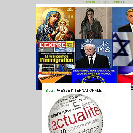
Casino En Ligne Retrait Rapi
Blog
: PRESSE INTERNATIONALE