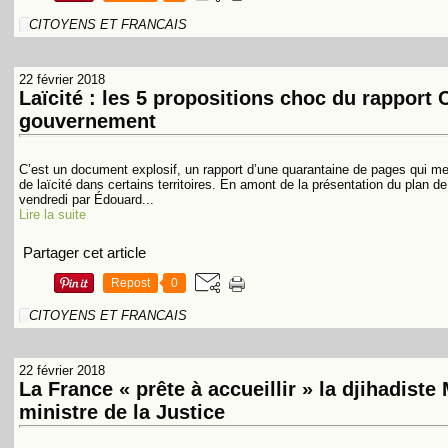
CITOYENS ET FRANCAIS
22 février 2018
Laïcité : les 5 propositions choc du rapport 
gouvernement
C’est un document explosif, un rapport d’une quarantaine de pages qui met 
de laïcité dans certains territoires. En amont de la présentation du plan de 
vendredi par Édouard...
Lire la suite
Partager cet article
Repost
0
CITOYENS ET FRANCAIS
22 février 2018
La France « prête à accueillir » la djihadiste
ministre de la Justice