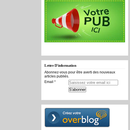
Lettre D'information
Abonnez-vous pour être averti des nouveaux
articles publiés.
Email