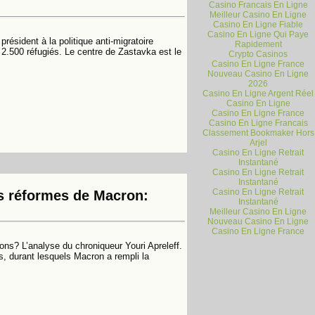
Casino Francais En Ligne
Meilleur Casino En Ligne
Casino En Ligne Fiable
Casino En Ligne Qui Paye
ésident à la politique anti-migratoire
Rapidement
e 2.500 réfugiés. Le centre de Zastavka est le
Crypto Casinos
Casino En Ligne France
Nouveau Casino En Ligne
2026
Casino En Ligne Argent Réel
Casino En Ligne
Casino En Ligne France
Casino En Ligne Francais
Classement Bookmaker Hors
Arjel
Casino En Ligne Retrait
Instantané
Casino En Ligne Retrait
Instantané
Casino En Ligne Retrait
s réformes de Macron:
Instantané
Meilleur Casino En Ligne
Nouveau Casino En Ligne
Casino En Ligne France
s? L’analyse du chroniqueur Youri Apreleff.
s, durant lesquels Macron a rempli la