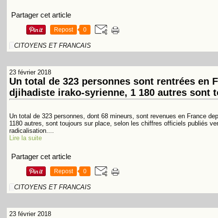
Partager cet article
Repost
0
CITOYENS ET FRANCAIS
23 février 2018
Un total de 323 personnes sont rentrées en 
djihadiste irako-syrienne, 1 180 autres sont 
Un total de 323 personnes, dont 68 mineurs, sont revenues en France depu
1180 autres, sont toujours sur place, selon les chiffres officiels publiés ve
radicalisation....
Lire la suite
Partager cet article
Repost
0
CITOYENS ET FRANCAIS
23 février 2018