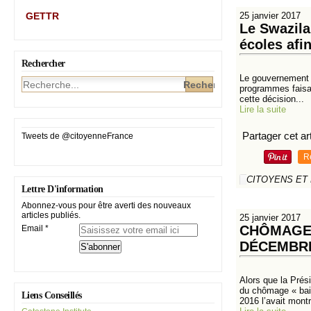
GETTR
25 janvier 2017
Le Swazila
écoles afin
Rechercher
Le gouvernement d
programmes faisant
cette décision...
Lire la suite
Partager cet art
Tweets de @citoyenneFrance
R
CITOYENS ET
Lettre D'information
Abonnez-vous pour être averti des nouveaux
articles publiés.
25 janvier 2017
CHÔMAGE :
Email
DÉCEMBRE
Alors que la Prés
du chômage « bais
Liens Conseillés
2016 l’avait montr