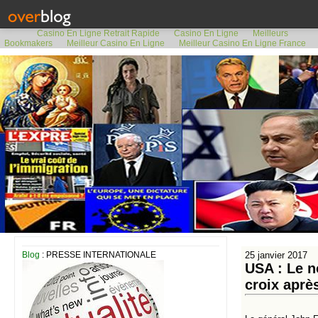
Casino En Ligne Retrait Rapide
Casino En Ligne
Meilleurs
Bookmakers
Meilleur Casino En Ligne
Meilleur Casino En Ligne France
Blog
: PRESSE INTERNATIONALE
25 janvier 2017
USA : Le n
croix aprè