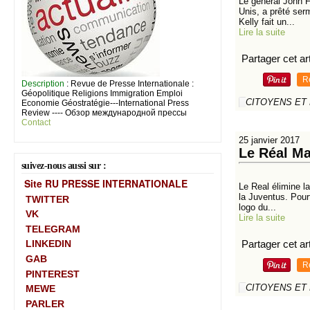
Le général John F
Unis, a prêté ser
Kelly fait un...
Lire la suite
Partager cet art
R
Description
: Revue de Presse Internationale :
Géopolitique Religions Immigration Emploi
CITOYENS ET
Economie Géostratégie---International Press
Review ---- Обзор международной прессы
Contact
25 janvier 2017
Le Réal Ma
suivez-nous aussi sur :
Site RU PRESSE INTERNATIONALE
Le Real élimine l
la Juventus. Pourt
TWITTER
logo du...
VK
Lire la suite
TELEGRAM
Partager cet art
LINKEDIN
GAB
R
PINTEREST
CITOYENS ET
MEWE
PARLER