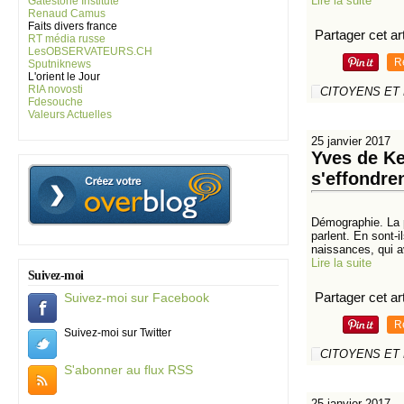
Lire la suite
Gatestone Institute
Renaud Camus
Faits divers france
Partager cet art
RT média russe
LesOBSERVATEURS.CH
R
Sputniknews
L'orient le Jour
RIA novosti
CITOYENS ET
Fdesouche
Valeurs Actuelles
25 janvier 2017
Yves de Ke
s'effondren
Démographie. La p
parlent. En sont-i
naissances, qui av
Lire la suite
Suivez-moi
Partager cet art
Suivez-moi sur Facebook
R
Suivez-moi sur Twitter
CITOYENS ET
S'abonner au flux RSS
25 janvier 2017