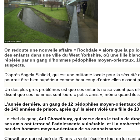
On redoute une nouvelle affaire « Rochdale » alors que la poli
des enfants dans une ville du West Yorkshire, où une fille blan
répétée par un gang d’hommes pédophiles moyen-orientaux. 16
suspects.
D’après Angela Sinfield, qui est une militante locale pour la sécurité
pourrait être bien supérieur comme beaucoup d’entre elles n’osent pa
Un des plus gros problèmes est que ces enfants ne se voient pas e
disent que ces hommes sont leurs « petits amis », même quand ils s
L’année dernière, un gang de 12 pédophiles moyen-orientaux d
de 143 années de prison, après qu’ils aient violé une fille de 13
Le chef du gang,
Arif Chowdhury, qui verse dans le trafic de drog
ses amis ont terrorisé l’adolescente vulnérable, et il a orchestr
par des hommes moyen-orientaux de sa connaissance.
Chowdhury, qui est âgé de 20 ans, a violé l’écolière tout en lui riant