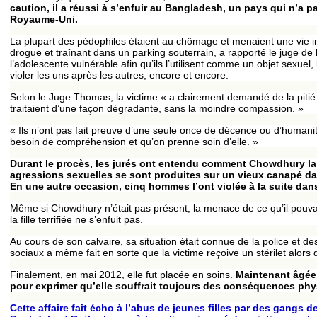
caution, il a réussi à s’enfuir au Bangladesh, un pays qui n’a p
Royaume-Uni.
La plupart des pédophiles étaient au chômage et menaient une vie in
drogue et traînant dans un parking souterrain, a rapporté le juge d
l’adolescente vulnérable afin qu’ils l’utilisent comme un objet sexue
violer les uns après les autres, encore et encore.
Selon le Juge Thomas, la victime « a clairement demandé de la pitié 
traitaient d’une façon dégradante, sans la moindre compassion. »
« Ils n’ont pas fait preuve d’une seule once de décence ou d’humanit
besoin de compréhension et qu’on prenne soin d’elle. »
Durant le procès, les jurés ont entendu comment Chowdhury la 
agressions sexuelles se sont produites sur un vieux canapé da
En une autre occasion, cinq hommes l’ont violée à la suite dans
Même si Chowdhury n’était pas présent, la menace de ce qu’il pouvait
la fille terrifiée ne s’enfuit pas.
Au cours de son calvaire, sa situation était connue de la police et de
sociaux a même fait en sorte que la victime reçoive un stérilet alors 
Finalement, en mai 2012, elle fut placée en soins.
Maintenant âgée d
pour exprimer qu’elle souffrait toujours des conséquences phy
Cette affaire fait écho à l’abus de jeunes filles par des gangs