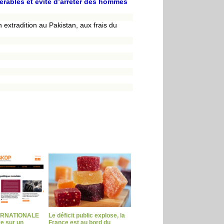
érables et évité d’arrêter des hommes
extradition au Pakistan, aux frais du
ERNATIONALE
Le déficit public explose, la
ve sur un
France est au bord du