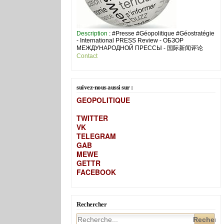
Description
: #Presse #Géopolitique #Géostratégie
- International PRESS Review - ОБЗОР
МЕЖДУНАРОДНОЙ ПРЕССЫ - 国际新闻评论
Contact
suivez-nous aussi sur :
GEOPOLITIQUE
TWITTER
VK
TELEGRAM
GAB
MEW
E
GETTR
FACEBOOK
Rechercher