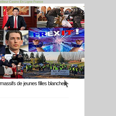
illeur Casino En Ligne France
es : l’Iran... >>
assifs de jeunes filles blanches