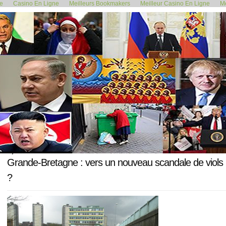
de
Casino En Ligne
Meilleurs Bookmakers
Meilleur Casino En Ligne
Me
<< Fonds vert pour le climat...
Attentat de Londr
4 juin 2017
Grande-Bretagne : vers un nouveau scandale de viols m
?