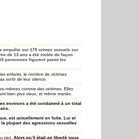
ce enquête sur 179 crimes sexuels sur
che de 13 ans a été violée de façon
5 personnes figurent parmi les
 des enfants, le nombre de victimes
s sortir de leur silence.
lles-mêmes comme des victimes. Elles
ont bien plus vieux, et même mariés.
es environs a été condamné à un total
 ans.
ue, est actuellement en fuite. Lui et
é la plupart des agressions sexuelles
 au nez.
Alors qu’il était en liberté sous