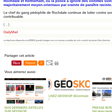
Rochdale et Rotherham, où la police a ignoré des victimes vuln
majoritairement moyen-orientaux par crainte de paraître raciste.
Le chef du gang pédophile de Rochdale continue de lutter contre son 
contribuable.
(…)
DailyMail
via http://www.fdesouche.com/859623-grande-bretagne-vers-un-nouveau-scandale-de-viols-massifs-de-jeunes-filles-blanches
Partager cet article
Repost
0
Vous aimerez aussi :
LISEZ GEOSKOP désormais
!
NOS DERNIERS ARTICLES
PRESSE INT
SUR GEOSKOP
fait peau neu