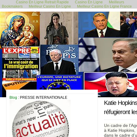
Casino En Ligne Retrait Rapide
Casino En Ligne
Meilleurs
Bookmakers
Meilleur Casino En Ligne
Meilleur Casino En Ligne France
8 février 2019
Blog
: PRESSE INTERNATIONALE
Katie Hopkins
réfugieront l
Un cadre de l’Age
à Katie Hopkins,
dans le cadre d’un