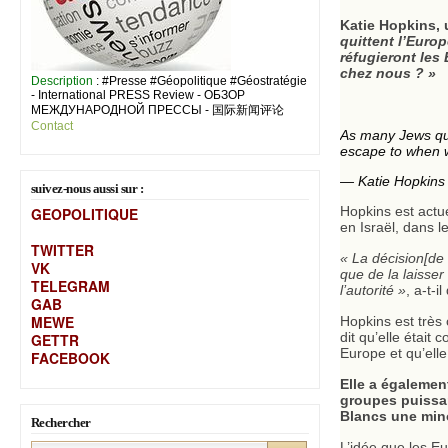
Katie Hopkins,
quittent l’Euro
réfugieront les
chez nous ? »
Description
: #Presse #Géopolitique #Géostratégie
- International PRESS Review - ОБЗОР
МЕЖДУНАРОДНОЙ ПРЕССЫ - 国际新闻评论
Contact
As many Jews quit
escape to when 
— Katie Hopkins
suivez-nous aussi sur :
Hopkins est actue
GEOPOLITIQUE
en Israël, dans l
TWITTER
« La décision[de 
VK
que de la laisser
TELEGRAM
l’autorité »
, a-t-i
GAB
MEW
E
Hopkins est très 
dit qu’elle était 
GETTR
Europe et qu’ell
FACEBOOK
Elle a égalemen
groupes puissan
Blancs une mino
Rechercher
L’idée que les Eu