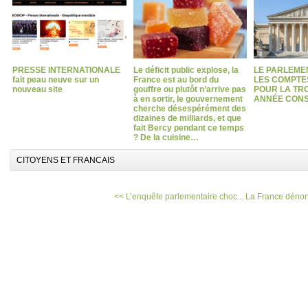
PRESSE INTERNATIONALE
Le déficit public explose, la
LE PARLEME
fait peau neuve sur un
France est au bord du
LES COMPTES
nouveau site
gouffre ou plutôt n’arrive pas
POUR LA TRO
à en sortir, le gouvernement
ANNÉE CONS
cherche désespérément des
dizaines de milliards, et que
fait Bercy pendant ce temps
? De la cuisine…
CITOYENS ET FRANCAIS
<< L’enquête parlementaire choc...
La France dénon