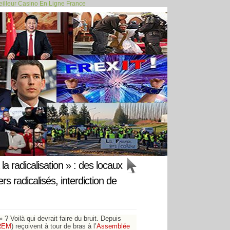
illeur Casino En Ligne France
ce «l’annexion»... >>
la radicalisation » : des locaux
s radicalisés, interdiction de
 ? Voilà qui devrait faire du bruit. Depuis
REM
) reçoivent à tour de bras à l’
Assemblée