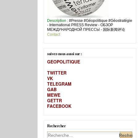
Description
: #Presse #Géopolitique #Géostratégie
- International PRESS Review - ОБЗОР
МЕЖДУНАРОДНОЙ ПРЕССЫ - 国际新闻评论
Contact
suivez-nous aussi sur :
GEOPOLITIQUE
TWITTER
VK
TELEGRAM
GAB
MEW
E
GETTR
FACEBOOK
Rechercher