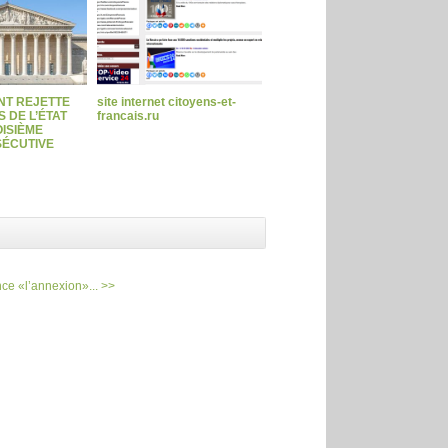
NT REJETTE
site internet citoyens-et-
 DE L’ÉTAT
francais.ru
ISIÈME
ÉCUTIVE
ce «l’annexion»... >>