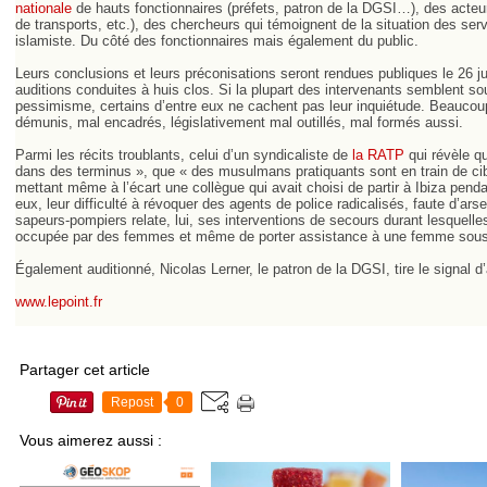
nationale
de hauts fonctionnaires (préfets, patron de la DGSI…), des acteur
de transports, etc.), des chercheurs qui témoignent de la situation des servi
islamiste. Du côté des fonctionnaires mais également du public.
Leurs conclusions et leurs préconisations seront rendues publiques le 26 j
auditions conduites à huis clos. Si la plupart des intervenants semblent s
pessimisme, certains d’entre eux ne cachent pas leur inquiétude. Beaucoup
démunis, mal encadrés, législativement mal outillés, mal formés aussi.
Parmi les récits troublants, celui d’un syndicaliste de
la RATP
qui révèle q
dans des terminus », que « des musulmans pratiquants sont en train de ci
mettant même à l’écart une collègue qui avait choisi de partir à Ibiza pend
eux, leur difficulté à révoquer des agents de police radicalisés, faute d’arse
sapeurs-pompiers relate, lui, ses interventions de secours durant lesquelles
occupée par des femmes et même de porter assistance à une femme sous 
Également auditionné, Nicolas Lerner, le patron de la DGSI, tire le signal d
www.lepoint.fr
Partager cet article
Repost
0
Vous aimerez aussi :