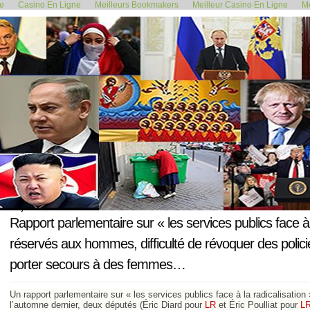
de
Casino En Ligne
Meilleurs Bookmakers
Meilleur Casino En Ligne
Me
<< L’enquête parlementaire choc...
La France dénon
20 juin 2019
Rapport parlementaire sur « les services publics face à 
réservés aux hommes, difficulté de révoquer des policier
porter secours à des femmes…
Un rapport parlementaire sur « les services publics face à la radicalisation »
l’automne dernier, deux députés (Éric Diard pour
LR
et Éric Poulliat pour
L