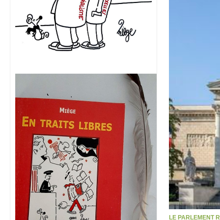
LE PARLEMENT R