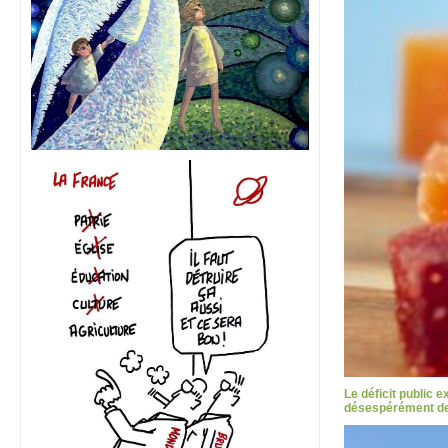
Le déficit public 
désespérément des