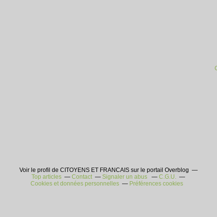
Voir le profil de CITOYENS ET FRANCAIS sur le portail Overblog
Top articles
Contact
Signaler un abus
C.G.U.
Cookies et données personnelles
Préférences cookies