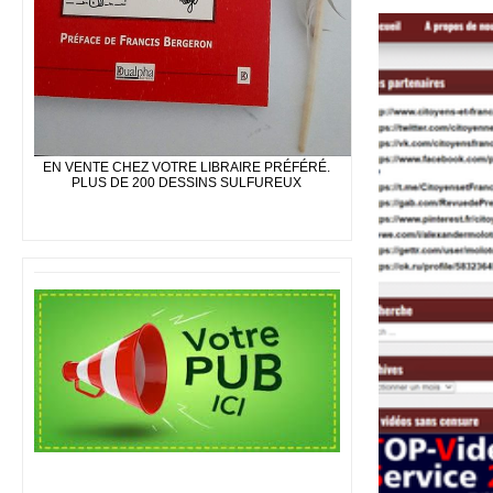
EN VENTE CHEZ VOTRE LIBRAIRE PRÉFÉRÉ.
PLUS DE 200 DESSINS SULFUREUX