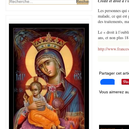
Crédit et droit à l’
Les personnes qui o
malade, ce qui est
des traitements, ma
Le « droit à l’oubl
ans, et non plus 1
http://www.frances
Partager cet arti
Vous aimerez au