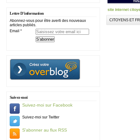
site internet citoy
Lettre D'information
CITOYENS ET F
Abonnez-vous pour être averti des nouveaux
articles publiés.
Email
Suivez-moi
Suivez-moi sur Facebook
Suivez-moi sur Twitter
S'abonner au flux RSS