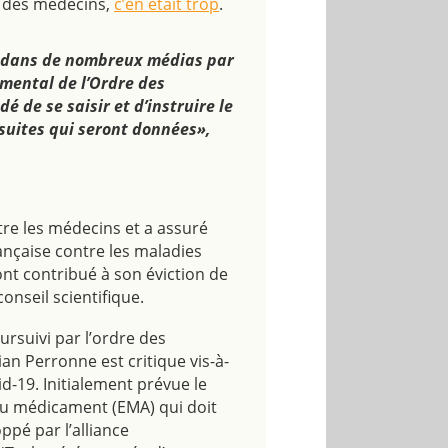
e des médecins,
c’en était trop
.
us dans de nombreux médias par
emental de l’Ordre des
 de se saisir et d’instruire le
suites qui seront données»,
tre les médecins et a assuré
rançaise contre les maladies
ont contribué à son éviction de
onseil scientifique.
oursuivi par l’ordre des
tian Perronne est critique vis-à-
id-19. Initialement prévue le
du médicament (EMA) qui doit
ppé par l’alliance