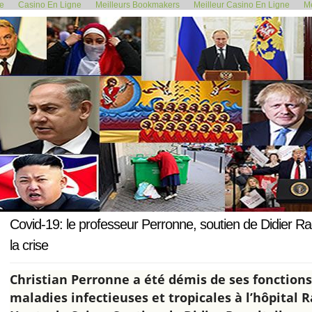
de
Casino En Ligne
Meilleurs Bookmakers
Meilleur Casino En Ligne
Me
<< Soljenitsyne a pressenti le...
La prise en charg
18 décembre 2020
Covid-19: le professeur Perronne, soutien de Didier Rao
la crise
Christian Perronne a été démis de ses fonctions
maladies infectieuses et tropicales à l’hôpital