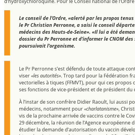
d’hydroxychloroquine. Pour le Conseil national de l’Ordr
Le conseil de l’Ordre, «alerté par les propos ten
le Pr Christian Perronne, a saisi le conseil départ
médecins des Hauts-de-Seine». «Il lui a été demandé
dossier du Pr Perronne et d’informer le CNOM des 
poursuivait l’organisme.
Le Pr Perronne s’est défendu de toute attaque con
viser
«les autorités»
. Trop tard pour la Fédération f
vectorielles à tiques (FFMVT), pour qui ces propos 
ses fonctions de vice-président et de président du c
À l’instar de son confrère Didier Raoult, lui aussi p
médecins, notamment pour
«charlatanisme»
, Chris
vis de la prochaine arrivée de vaccins contre le Cov
29 décembre, la réunion de l’Agence européenne 
étudier la demande d’autorisation du vaccin dévelo