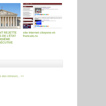
NT REJETTE
site internet citoyens-et-
 DE L’ÉTAT
francais.ru
ISIÈME
ÉCUTIVE
e des mineurs... >>