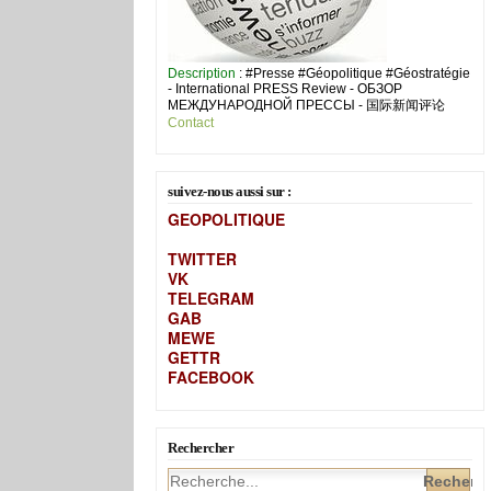
Description
: #Presse #Géopolitique #Géostratégie
- International PRESS Review - ОБЗОР
МЕЖДУНАРОДНОЙ ПРЕССЫ - 国际新闻评论
Contact
suivez-nous aussi sur :
GEOPOLITIQUE
TWITTER
VK
TELEGRAM
GAB
MEW
E
GETTR
FACEBOOK
Rechercher