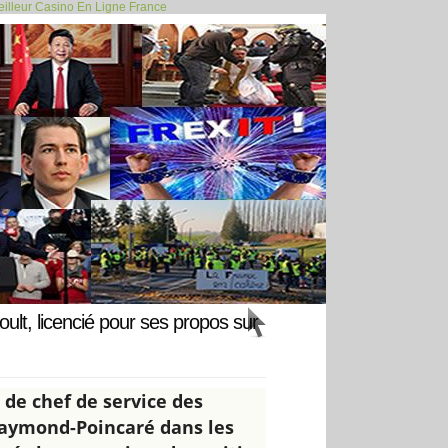
illeur Casino En Ligne France
e des mineurs... >>
ult, licencié pour ses propos sur
 de chef de service des
 Raymond-Poincaré dans les