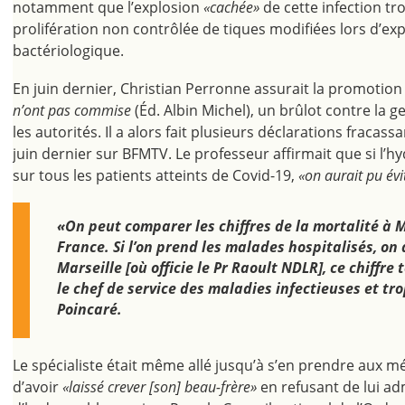
notamment que l’explosion
«cachée»
de cette infection tr
prolifération non contrôlée de tiques modifiées lors d’ex
bactériologique.
En juin dernier, Christian Perronne assurait la promotion 
n’ont pas commise
(Éd. Albin Michel), un brûlot contre la g
les autorités. Il a alors fait plusieurs déclarations fraca
juin dernier sur BFMTV. Le professeur affirmait que si l’h
sur tous les patients atteints de Covid-19,
«on aurait pu év
«On peut comparer les chiffres de la mortalité à M
France. Si l’on prend les malades hospitalisés, on 
Marseille [où officie le Pr Raoult NDLR], ce chiffre
le chef de service des maladies infectieuses et tr
Poincaré.
Le spécialiste était même allé jusqu’à s’en prendre aux 
d’avoir
«laissé crever [son] beau-frère»
en refusant de lui ad